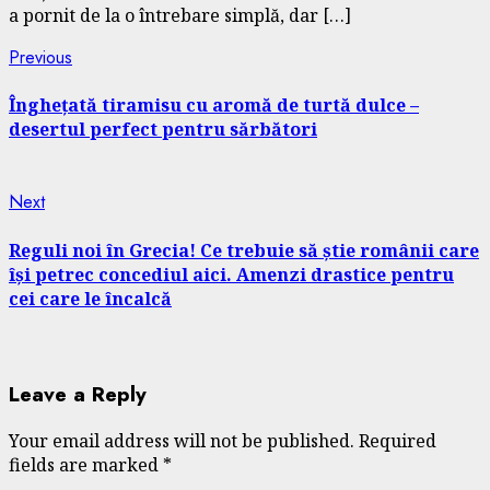
a pornit de la o întrebare simplă, dar […]
Continue
Previous
Previous
post:
Reading
Înghețată tiramisu cu aromă de turtă dulce –
desertul perfect pentru sărbători
Next
Next
post:
Reguli noi în Grecia! Ce trebuie să știe românii care
își petrec concediul aici. Amenzi drastice pentru
cei care le încalcă
Leave a Reply
Your email address will not be published.
Required
fields are marked
*