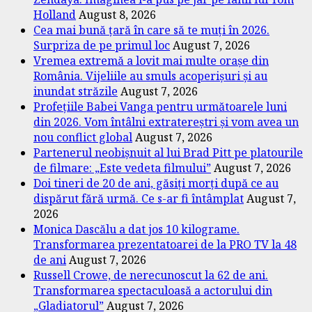
Holland
August 8, 2026
Cea mai bună țară în care să te muți în 2026.
Surpriza de pe primul loc
August 7, 2026
Vremea extremă a lovit mai multe orașe din
România. Vijeliile au smuls acoperișuri și au
inundat străzile
August 7, 2026
Profețiile Babei Vanga pentru următoarele luni
din 2026. Vom întâlni extratereștri și vom avea un
nou conflict global
August 7, 2026
Partenerul neobișnuit al lui Brad Pitt pe platourile
de filmare: „Este vedeta filmului”
August 7, 2026
Doi tineri de 20 de ani, găsiți morți după ce au
dispărut fără urmă. Ce s-ar fi întâmplat
August 7,
2026
Monica Dascălu a dat jos 10 kilograme.
Transformarea prezentatoarei de la PRO TV la 48
de ani
August 7, 2026
Russell Crowe, de nerecunoscut la 62 de ani.
Transformarea spectaculoasă a actorului din
„Gladiatorul”
August 7, 2026