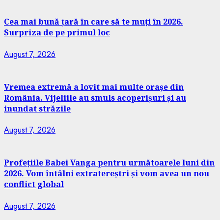
Cea mai bună țară în care să te muți în 2026.
Surpriza de pe primul loc
August 7, 2026
Vremea extremă a lovit mai multe orașe din
România. Vijeliile au smuls acoperișuri și au
inundat străzile
August 7, 2026
Profețiile Babei Vanga pentru următoarele luni din
2026. Vom întâlni extratereștri și vom avea un nou
conflict global
August 7, 2026