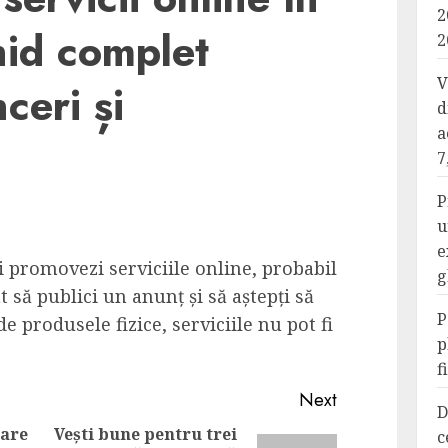
2
id complet
2
V
ceri și
d
a
7
P
u
e
ți promovezi serviciile online, probabil
g
t să publici un anunț și să aștepți să
P
de produsele fizice, serviciile nu pot fi
p
f
Next
D
care
Vești bune pentru trei
c