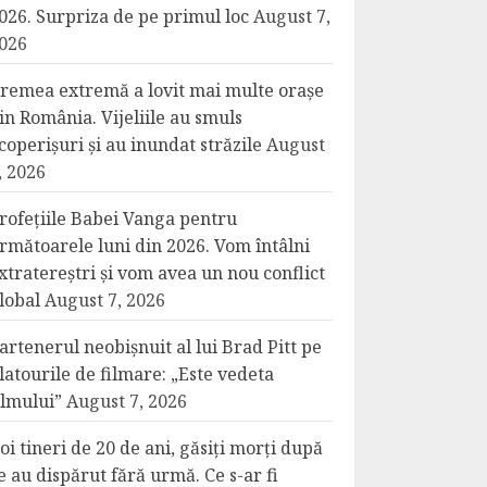
026. Surpriza de pe primul loc
August 7,
026
remea extremă a lovit mai multe orașe
in România. Vijeliile au smuls
coperișuri și au inundat străzile
August
, 2026
rofețiile Babei Vanga pentru
rmătoarele luni din 2026. Vom întâlni
xtratereștri și vom avea un nou conflict
lobal
August 7, 2026
artenerul neobișnuit al lui Brad Pitt pe
latourile de filmare: „Este vedeta
ilmului”
August 7, 2026
oi tineri de 20 de ani, găsiți morți după
e au dispărut fără urmă. Ce s-ar fi