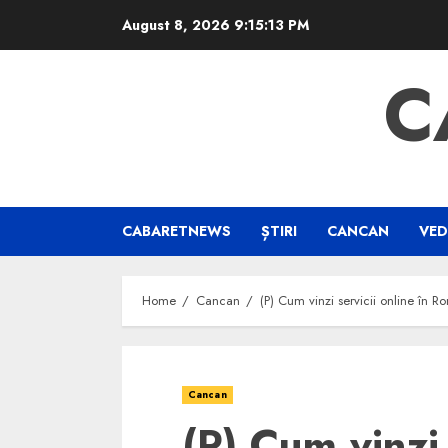
Skip
August 8, 2026
9:15:13 PM
to
content
C
CABARETNEWS
ȘTIRI
CANCAN
VED
Home
Cancan
(P) Cum vinzi servicii online în 
Cancan
(P) Cum vinzi 