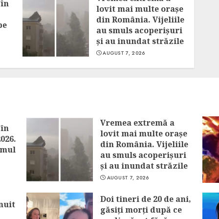
 în
lovit mai multe orașe
din România. Vijeliile
pe
au smuls acoperișuri
și au inundat străzile
AUGUST 7, 2026
Vremea extremă a
 în
lovit mai multe orașe
2026.
din România. Vijeliile
imul
au smuls acoperișuri
și au inundat străzile
AUGUST 7, 2026
Doi tineri de 20 de ani,
nuit
găsiți morți după ce