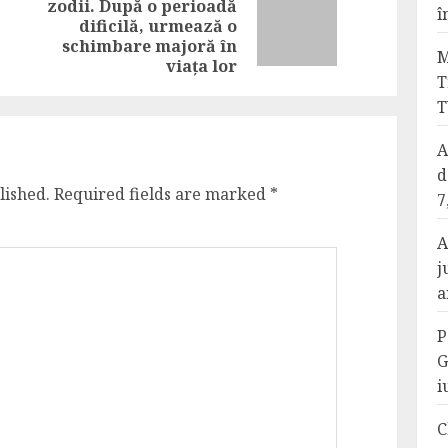
zodii. După o perioadă
Previous
î
Next
dificilă, urmează o
post:
post:
schimbare majoră în
M
viața lor
T
T
A
d
lished.
Required fields are marked
*
7
A
j
a
P
G
i
C