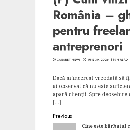
România – gh
pentru freelan
antreprenori
CABARET NEWS
JUNE 30, 2026
1 MIN READ
Dacă ai încercat vreodată să î
ai observat că nu este suficien
apară clienții. Spre deosebire 
[…]
Continue
Previous
Reading
Cine este bărbatul 