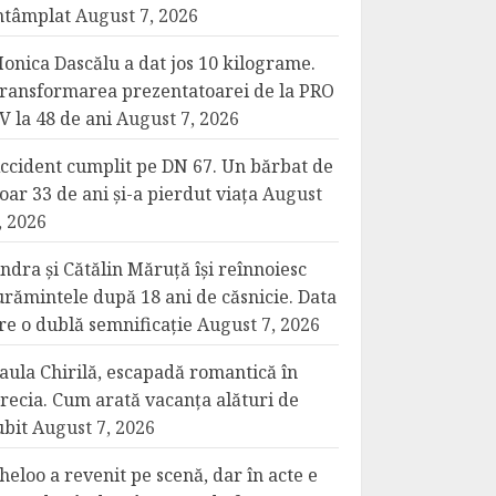
ntâmplat
August 7, 2026
onica Dascălu a dat jos 10 kilograme.
ransformarea prezentatoarei de la PRO
V la 48 de ani
August 7, 2026
ccident cumplit pe DN 67. Un bărbat de
oar 33 de ani și-a pierdut viața
August
, 2026
ndra și Cătălin Măruță își reînnoiesc
urămintele după 18 ani de căsnicie. Data
re o dublă semnificație
August 7, 2026
aula Chirilă, escapadă romantică în
recia. Cum arată vacanța alături de
ubit
August 7, 2026
heloo a revenit pe scenă, dar în acte e