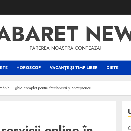
ABARET NE
PAREREA NOASTRA CONTEAZA!
ETE
HOROSCOP
VACANȚE ȘI TIMP LIBER
DIETE
România – ghid complet pentru freelanceri și antreprenori
servicii online în
C