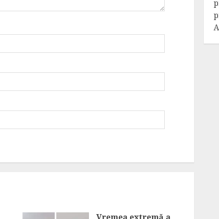
p
p
A
Vremea extremă a