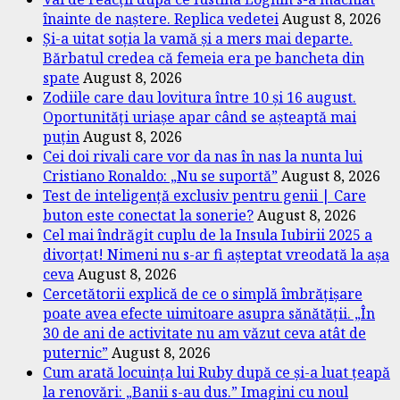
înainte de naștere. Replica vedetei
August 8, 2026
Și-a uitat soția la vamă și a mers mai departe.
Bărbatul credea că femeia era pe bancheta din
spate
August 8, 2026
Zodiile care dau lovitura între 10 și 16 august.
Oportunități uriașe apar când se așteaptă mai
puțin
August 8, 2026
Cei doi rivali care vor da nas în nas la nunta lui
Cristiano Ronaldo: „Nu se suportă”
August 8, 2026
Test de inteligență exclusiv pentru genii | Care
buton este conectat la sonerie?
August 8, 2026
Cel mai îndrăgit cuplu de la Insula Iubirii 2025 a
divorțat! Nimeni nu s-ar fi așteptat vreodată la așa
ceva
August 8, 2026
Cercetătorii explică de ce o simplă îmbrățișare
poate avea efecte uimitoare asupra sănătății. „În
30 de ani de activitate nu am văzut ceva atât de
puternic”
August 8, 2026
Cum arată locuința lui Ruby după ce și-a luat țeapă
la renovări: „Banii s-au dus.” Imagini cu noul