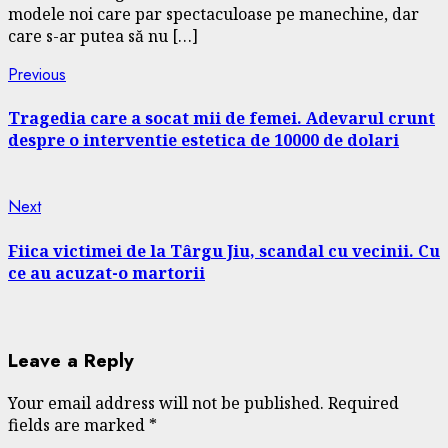
modele noi care par spectaculoase pe manechine, dar
care s-ar putea să nu […]
Continue
Previous
Previous
post:
Reading
Tragedia care a socat mii de femei. Adevarul crunt
despre o interventie estetica de 10000 de dolari
Next
Next
post:
Fiica victimei de la Târgu Jiu, scandal cu vecinii. Cu
ce au acuzat-o martorii
Leave a Reply
Your email address will not be published.
Required
fields are marked
*