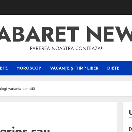
ABARET NE
PAREREA NOASTRA CONTEAZA!
ETE
HOROSCOP
VACANȚE ȘI TIMP LIBER
DIETE
legi varianta potrivită
terior sau
D