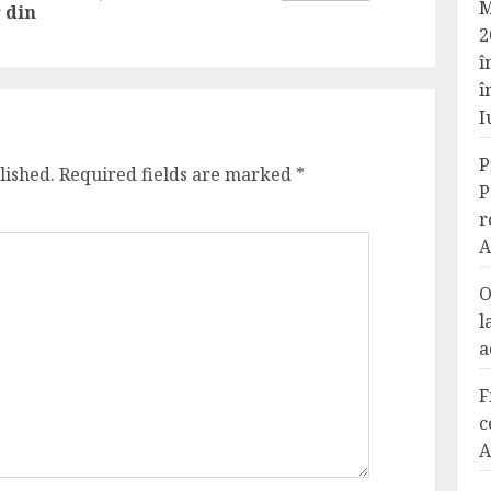
post:
M
 din
2
î
î
I
P
lished.
Required fields are marked
*
P
r
A
O
l
a
F
c
A