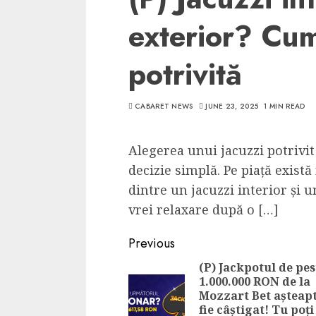
exterior? Cum
potrivită
CABARET NEWS
JUNE 23, 2025
1 MIN READ
Alegerea unui jacuzzi potrivit
decizie simplă. Pe piață exist
dintre un jacuzzi interior și u
vrei relaxare după o […]
Continue
Previous
Reading
(P) Jackpotul de pes
1.000.000 RON de la
Mozzart Bet așteapt
fie câștigat! Tu poți 