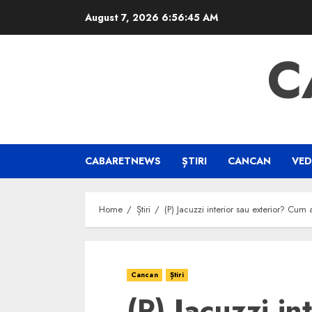
Skip
August 7, 2026
6:56:45 AM
to
content
C
CABARETNEWS
ȘTIRI
CANCAN
VED
Home
Știri
(P) Jacuzzi interior sau exterior? Cum a
Cancan
Știri
(P) Jacuzzi in