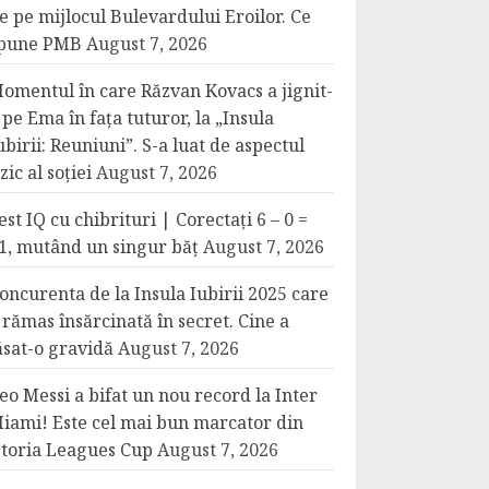
e pe mijlocul Bulevardului Eroilor. Ce
pune PMB
August 7, 2026
omentul în care Răzvan Kovacs a jignit-
 pe Ema în fața tuturor, la „Insula
ubirii: Reuniuni”. S-a luat de aspectul
izic al soției
August 7, 2026
est IQ cu chibrituri | Corectați 6 – 0 =
1, mutând un singur băț
August 7, 2026
oncurenta de la Insula Iubirii 2025 care
 rămas însărcinată în secret. Cine a
ăsat-o gravidă
August 7, 2026
eo Messi a bifat un nou record la Inter
iami! Este cel mai bun marcator din
storia Leagues Cup
August 7, 2026