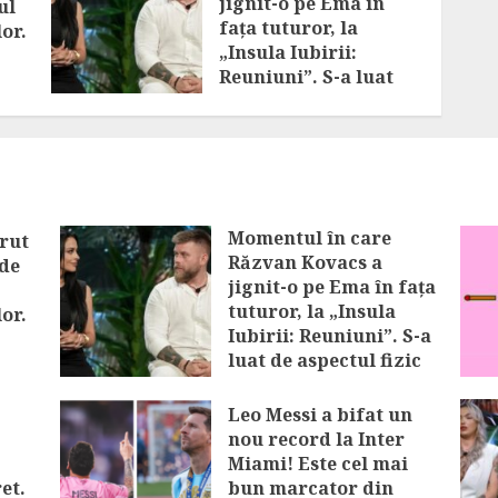
jignit-o pe Ema în
ul
fața tuturor, la
or.
„Insula Iubirii:
Reuniuni”. S-a luat
de aspectul fizic al
soției
AUGUST 7, 2026
Momentul în care
ărut
Răzvan Kovacs a
 de
jignit-o pe Ema în fața
tuturor, la „Insula
or.
Iubirii: Reuniuni”. S-a
luat de aspectul fizic
al soției
Leo Messi a bifat un
AUGUST 7, 2026
nou record la Inter
Miami! Este cel mai
et.
bun marcator din