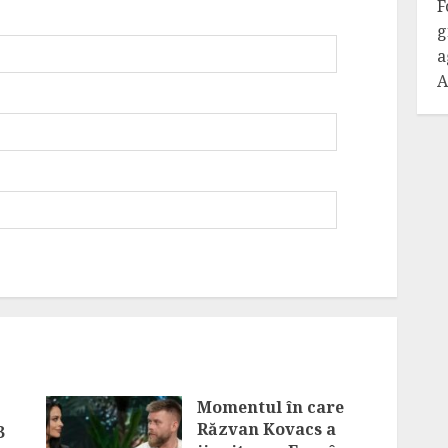
F
g
a
A
Momentul în care
Răzvan Kovacs a
3