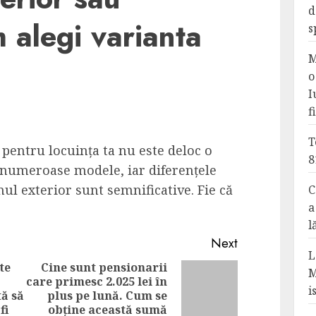
d
 alegi varianta
s
M
o
I
f
T
 pentru locuința ta nu este deloc o
8
ă numeroase modele, iar diferențele
nul exterior sunt semnificative. Fie că
C
a
l
Next
L
te
Cine sunt pensionarii
M
care primesc 2.025 lei în
Next
i
ă să
plus pe lună. Cum se
Previous
post:
fi
obține această sumă