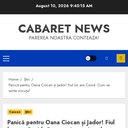
Skip
August 10, 2026
9:45:15 AM
to
content
CABARET NEWS
PAREREA NOASTRA CONTEAZA!
Primary
Menu
Home
Știri
Panică pentru Oana Ciocan și Jador! Fiul lor are Covid. Cum se
simte micuțul
Cancan
Știri
Panică pentru Oana Ciocan și Jador! Fiul