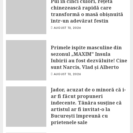
Pui în cinci culori, rețeta
chinezească rapidă care
transformă o masă obișnuită
într-un adevărat festin
AUGUST 10, 2026
Primele ispite masculine din
sezonul „MAXIM” Insula
Iubirii au fost dezvăluite! Cine
sunt Narcis, Vlad și Alberto
AUGUST 10, 2026
Jador, acuzat de o minoră că i-
ar fi făcut propuneri
indecente. Tânăra susține că
artistul ar fi invitat-o la
București împreună cu
prietenele sale
AUGUST 10, 2026