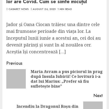
lor are Covid. Cum se simte micuțul
CABARET NEWS
AUGUST 26, 2025
1 MIN READ
Jador și Oana Ciocan trăiesc una dintre cele
mai frumoase perioade din viața lor. La
începutul lunii iunie a acestui an, cei doi au
devenit părinți și sunt în al nouălea cer.
Aceștia își concentrează […]
Continue
Previous
Reading
Maria Avram a pus piciorul în prag
după Insula Iubirii! Ce lovitură i-a
Pre
dat lui Marius: „Prefer să fiu
pos
sufletește bine”
Next
Incendiu la Dragonul Roșu din