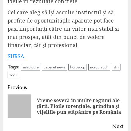
ideile în rezultate concrete.
Cei care aleg să își asculte instinctul și să
profite de oportunitățile apărute pot face
pași importanți către un viitor mai stabil și
mai prosper, atât din punct de vedere
financiar, cât și profesional.
SURSA
Tags:
astrologie
cabaret news
horoscop
noroc zodii
stiri
zodii
Continue
Previous
Reading
Vreme severă în multe regiuni ale
Pre
țării. Ploile torențiale, grindina și
pos
vijeliile pun stăpânire pe România
Next