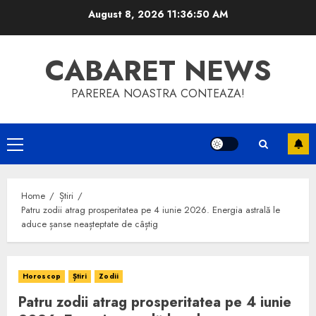
Skip
August 8, 2026
11:36:51 AM
to
content
CABARET NEWS
PAREREA NOASTRA CONTEAZA!
Primary
Menu
Home
Știri
Patru zodii atrag prosperitatea pe 4 iunie 2026. Energia astrală le
aduce șanse neașteptate de câștig
Horoscop
Știri
Zodii
Patru zodii atrag prosperitatea pe 4 iunie