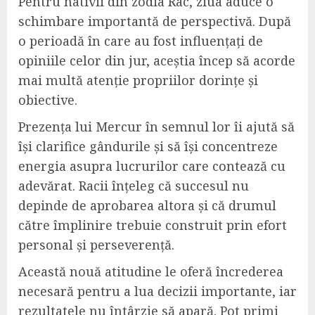
Pentru nativii din zodia Rac, ziua aduce o
schimbare importantă de perspectivă. După
o perioadă în care au fost influențați de
opiniile celor din jur, aceștia încep să acorde
mai multă atenție propriilor dorințe și
obiective.
Prezența lui Mercur în semnul lor îi ajută să
își clarifice gândurile și să își concentreze
energia asupra lucrurilor care contează cu
adevărat. Racii înțeleg că succesul nu
depinde de aprobarea altora și că drumul
către împlinire trebuie construit prin efort
personal și perseverență.
Această nouă atitudine le oferă încrederea
necesară pentru a lua decizii importante, iar
rezultatele nu întârzie să apară. Pot primi