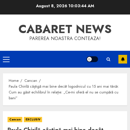
Skip
August 8, 2026
10:03:45 AM
to
content
CABARET NEWS
PAREREA NOASTRA CONTEAZA!
Primary
Menu
Home
Cancan
Paula Chirilă câștigă mai bine decât logodnicul cu 15 ani mai tânăr.
Cum au găsit echilibrul în relație: „Ce-mi oferă el nu se cumpără cu
bani”
Cancan
EXCLUSIV