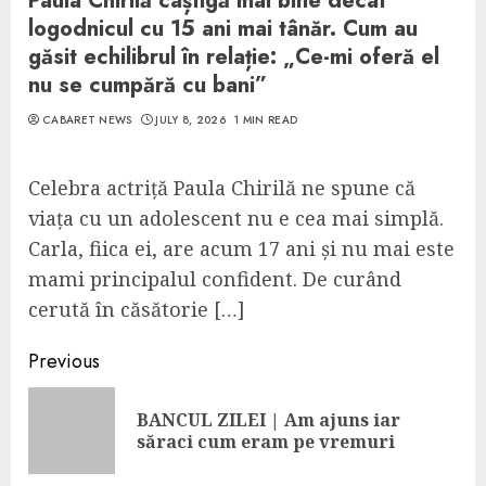
Paula Chirilă câștigă mai bine decât
logodnicul cu 15 ani mai tânăr. Cum au
găsit echilibrul în relație: „Ce-mi oferă el
nu se cumpără cu bani”
CABARET NEWS
JULY 8, 2026
1 MIN READ
Celebra actriță Paula Chirilă ne spune că
viața cu un adolescent nu e cea mai simplă.
Carla, fiica ei, are acum 17 ani și nu mai este
mami principalul confident. De curând
cerută în căsătorie […]
Continue
Previous
Reading
BANCUL ZILEI | Am ajuns iar
Pre
săraci cum eram pe vremuri
pos