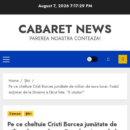
Skip
August 7, 2026
7:17:29 PM
to
content
CABARET NEWS
PAREREA NOASTRA CONTEAZA!
Primary
Menu
Home
Știri
Pe ce cheltuie Cristi Borcea jumătate de milion de euro lunar. Fostul
acționar de la Dinamo a făcut lista: ”E uluitor!”
Cancan
Știri
Pe ce cheltuie Cristi Borcea jumătate de