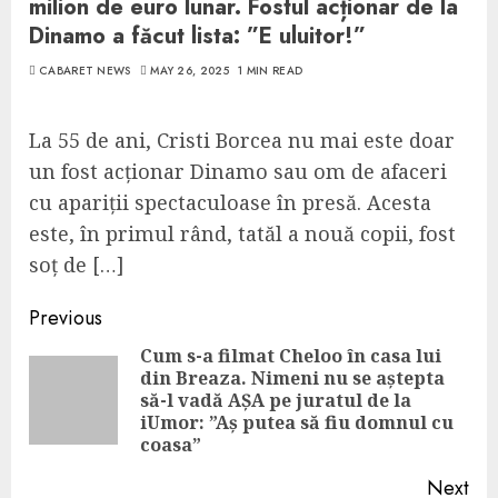
milion de euro lunar. Fostul acționar de la
Dinamo a făcut lista: ”E uluitor!”
CABARET NEWS
MAY 26, 2025
1 MIN READ
La 55 de ani, Cristi Borcea nu mai este doar
un fost acționar Dinamo sau om de afaceri
cu apariții spectaculoase în presă. Acesta
este, în primul rând, tatăl a nouă copii, fost
soț de […]
Continue
Previous
Reading
Cum s-a filmat Cheloo în casa lui
din Breaza. Nimeni nu se aștepta
Pre
să-l vadă AȘA pe juratul de la
pos
iUmor: ”Aș putea să fiu domnul cu
coasa”
Next