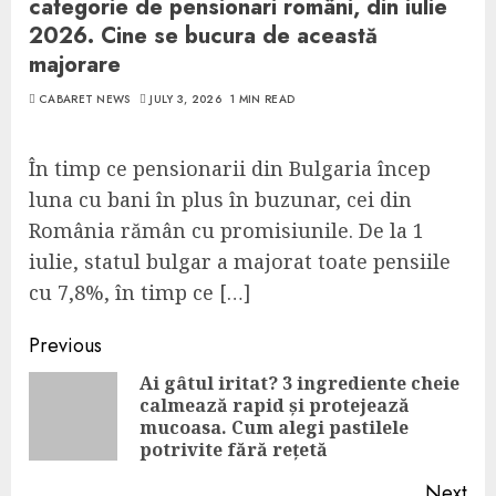
categorie de pensionari români, din iulie
2026. Cine se bucura de această
majorare
CABARET NEWS
JULY 3, 2026
1 MIN READ
În timp ce pensionarii din Bulgaria încep
luna cu bani în plus în buzunar, cei din
România rămân cu promisiunile. De la 1
iulie, statul bulgar a majorat toate pensiile
cu 7,8%, în timp ce […]
Continue
Previous
Reading
Ai gâtul iritat? 3 ingrediente cheie
calmează rapid și protejează
Pre
mucoasa. Cum alegi pastilele
pos
potrivite fără rețetă
Next