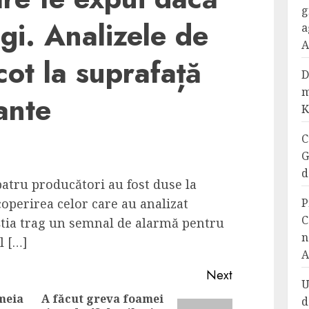
g
gi. Analizele de
a
A
cot la suprafață
D
m
ante
K
C
G
d
patru producători au fost duse la
operirea celor care au analizat
P
C
știa trag un semnal de alarmă pentru
n
l […]
A
Next
U
emeia
A făcut greva foamei
d