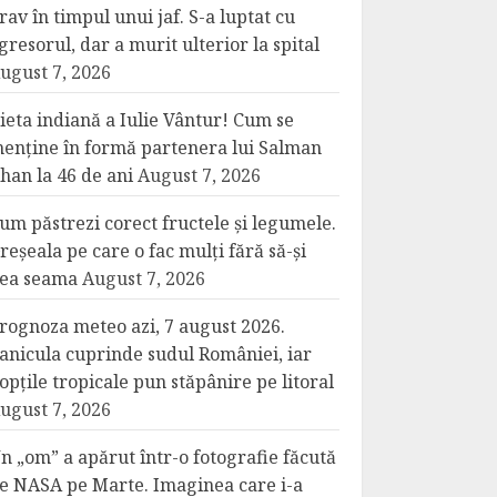
rav în timpul unui jaf. S-a luptat cu
gresorul, dar a murit ulterior la spital
ugust 7, 2026
ieta indiană a Iulie Vântur! Cum se
enține în formă partenera lui Salman
han la 46 de ani
August 7, 2026
um păstrezi corect fructele și legumele.
reșeala pe care o fac mulți fără să-și
ea seama
August 7, 2026
rognoza meteo azi, 7 august 2026.
anicula cuprinde sudul României, iar
opțile tropicale pun stăpânire pe litoral
ugust 7, 2026
n „om” a apărut într-o fotografie făcută
e NASA pe Marte. Imaginea care i-a