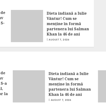
 de
Dieta indiană a Iulie
av
Vântur! Cum se
 S-
menține în formă
partenera lui Salman
Khan la 46 de ani
AUGUST 7, 2026
 de
Dieta indiană a Iulie
av
Vântur! Cum se
 S-a
menține în formă
l,
partenera lui Salman
or la
Khan la 46 de ani
AUGUST 7, 2026