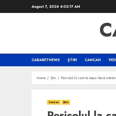
Skip
August 7, 2026
4:02:18 AM
to
content
C
CABARETNEWS
ȘTIRI
CANCAN
VED
Home
Știri
Pericolul la care te expui dacă mănânc
Cancan
Știri
Pericolul la c