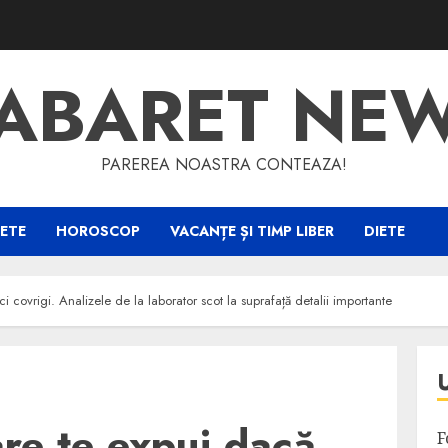
ABARET NE
PAREREA NOASTRA CONTEAZA!
ETE
HOROSCOP
VACANȚE ȘI TIMP LIBER
DIETE
i covrigi. Analizele de la laborator scot la suprafață detalii importante
are te expui dacă
F