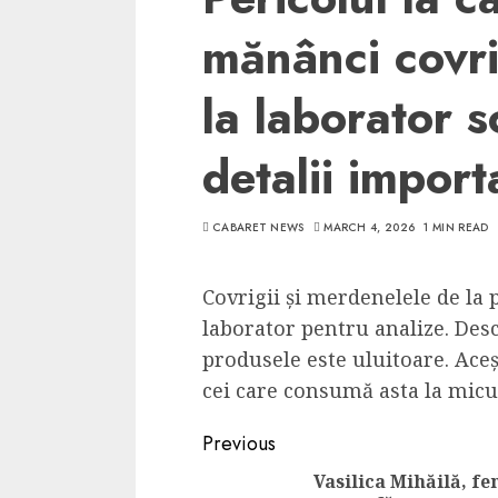
mănânci covri
la laborator s
detalii import
CABARET NEWS
MARCH 4, 2026
1 MIN READ
Covrigii și merdenelele de la 
laborator pentru analize. Desc
produsele este uluitoare. Ace
cei care consumă asta la micu
Continue
Previous
Reading
Vasilica Mihăilă, f