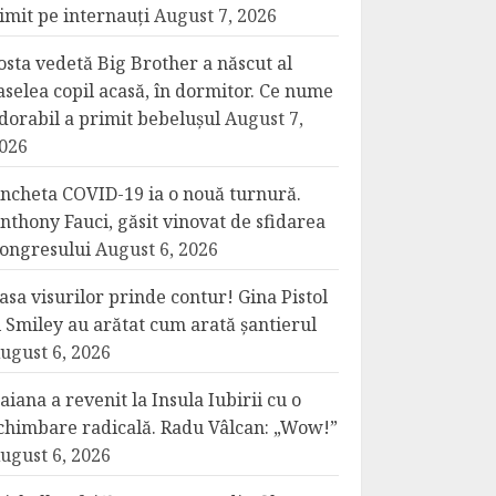
imit pe internauți
August 7, 2026
osta vedetă Big Brother a născut al
aselea copil acasă, în dormitor. Ce nume
dorabil a primit bebelușul
August 7,
026
ncheta COVID-19 ia o nouă turnură.
nthony Fauci, găsit vinovat de sfidarea
ongresului
August 6, 2026
asa visurilor prinde contur! Gina Pistol
i Smiley au arătat cum arată șantierul
ugust 6, 2026
aiana a revenit la Insula Iubirii cu o
chimbare radicală. Radu Vâlcan: „Wow!”
ugust 6, 2026