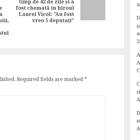
timp de 42 de zile și a
u
Next
e
fost chemată în biroul
post:
a
Laurei Vicol: ”Au fost
Previous
F
iii,
vreo 5 deputați”
post:
ș
stul
a
2
A
A
C
lished.
Required fields are marked
*
C
ș
A
D
s
A