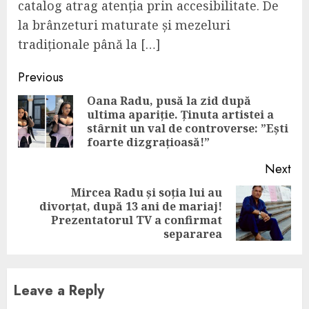
catalog atrag atenția prin accesibilitate. De
la brânzeturi maturate și mezeluri
tradiționale până la […]
Continue
Previous
Reading
Oana Radu, pusă la zid după
ultima apariție. Ținuta artistei a
Pre
stârnit un val de controverse: ”Ești
pos
foarte dizgrațioasă!”
Next
Mircea Radu și soția lui au
divorțat, după 13 ani de mariaj!
Next
Prezentatorul TV a confirmat
post:
separarea
Leave a Reply