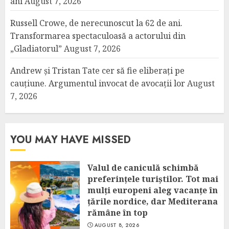
ani
August 7, 2026
Russell Crowe, de nerecunoscut la 62 de ani.
Transformarea spectaculoasă a actorului din
„Gladiatorul”
August 7, 2026
Andrew și Tristan Tate cer să fie eliberați pe
cauțiune. Argumentul invocat de avocații lor
August
7, 2026
YOU MAY HAVE MISSED
Valul de caniculă schimbă
preferințele turiștilor. Tot mai
mulți europeni aleg vacanțe în
țările nordice, dar Mediterana
rămâne în top
AUGUST 8, 2026