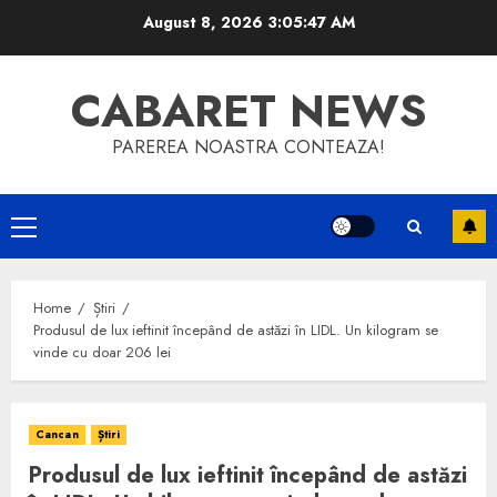
Skip
August 8, 2026
3:05:48 AM
to
content
CABARET NEWS
PAREREA NOASTRA CONTEAZA!
Primary
Menu
Home
Știri
Produsul de lux ieftinit începând de astăzi în LIDL. Un kilogram se
vinde cu doar 206 lei
Cancan
Știri
Produsul de lux ieftinit începând de astăzi