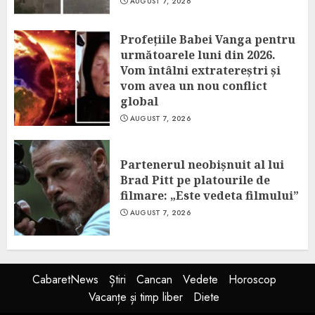
AUGUST 7, 2026
Profețiile Babei Vanga pentru
următoarele luni din 2026.
Vom întâlni extratereștri și
vom avea un nou conflict
global
AUGUST 7, 2026
Partenerul neobișnuit al lui
Brad Pitt pe platourile de
filmare: „Este vedeta filmului”
AUGUST 7, 2026
CabaretNews
Știri
Cancan
Vedete
Horoscop
Vacanțe și timp liber
Diete