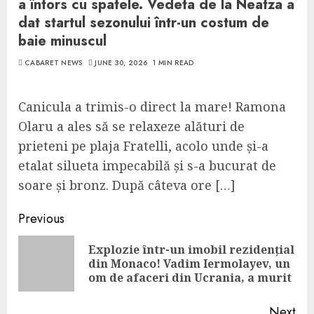
a întors cu spatele. Vedeta de la Neatza a
dat startul sezonului într-un costum de
baie minuscul
CABARET NEWS
JUNE 30, 2026
1 MIN READ
Canicula a trimis-o direct la mare! Ramona
Olaru a ales să se relaxeze alături de
prieteni pe plaja Fratelli, acolo unde și-a
etalat silueta impecabilă și s-a bucurat de
soare și bronz. După câteva ore […]
Continue
Previous
Reading
Explozie într-un imobil rezidențial
Pre
din Monaco! Vadim Iermolayev, un
pos
om de afaceri din Ucrania, a murit
Next