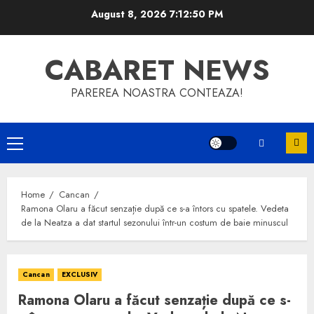
Skip
August 8, 2026
7:12:50 PM
to
content
CABARET NEWS
PAREREA NOASTRA CONTEAZA!
Primary
Menu
Home
Cancan
Ramona Olaru a făcut senzație după ce s-a întors cu spatele. Vedeta
de la Neatza a dat startul sezonului într-un costum de baie minuscul
Cancan
EXCLUSIV
Ramona Olaru a făcut senzație după ce s-