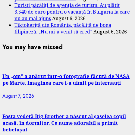
Turiști păcăliți de agenția de turism. Au plătit
3.540 de euro pentru o vacanță în Bulgaria la care
nu au mai ajuns
August 6, 2026
Tiktokeriță din România, păcălită de bona
filipineză. „Nu mi-a venit să cred”
August 6, 2026
You may have missed
Un „om” a apărut într-o fotografie făcută de NASA
pe Marte. Imaginea care i-a uimit pe internauți
August 7, 2026
Fosta vedetă Big Brother a născut al șaselea copil
acasă, în dormitor. Ce nume adorabil a primit
bebelușul