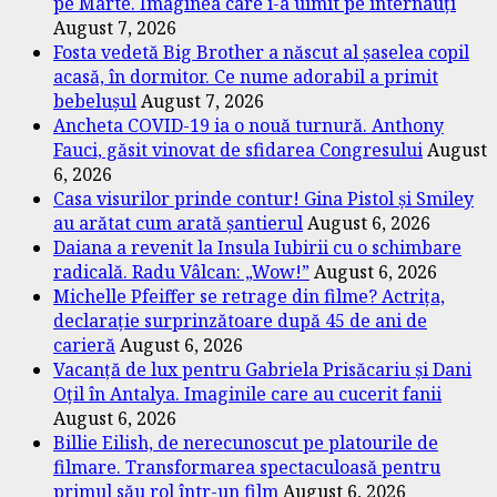
pe Marte. Imaginea care i-a uimit pe internauți
August 7, 2026
Fosta vedetă Big Brother a născut al șaselea copil
acasă, în dormitor. Ce nume adorabil a primit
bebelușul
August 7, 2026
Ancheta COVID-19 ia o nouă turnură. Anthony
Fauci, găsit vinovat de sfidarea Congresului
August
6, 2026
Casa visurilor prinde contur! Gina Pistol și Smiley
au arătat cum arată șantierul
August 6, 2026
Daiana a revenit la Insula Iubirii cu o schimbare
radicală. Radu Vâlcan: „Wow!”
August 6, 2026
Michelle Pfeiffer se retrage din filme? Actrița,
declarație surprinzătoare după 45 de ani de
carieră
August 6, 2026
Vacanță de lux pentru Gabriela Prisăcariu și Dani
Oțil în Antalya. Imaginile care au cucerit fanii
August 6, 2026
Billie Eilish, de nerecunoscut pe platourile de
filmare. Transformarea spectaculoasă pentru
primul său rol într-un film
August 6, 2026