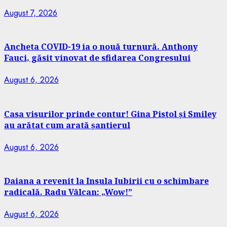
August 7, 2026
Ancheta COVID-19 ia o nouă turnură. Anthony
Fauci, găsit vinovat de sfidarea Congresului
August 6, 2026
Casa visurilor prinde contur! Gina Pistol și Smiley
au arătat cum arată șantierul
August 6, 2026
Daiana a revenit la Insula Iubirii cu o schimbare
radicală. Radu Vâlcan: „Wow!”
August 6, 2026