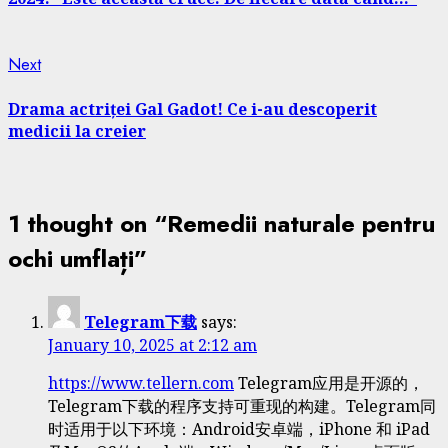
Next
Next
post:
Drama actriței Gal Gadot! Ce i-au descoperit
medicii la creier
1 thought on “
Remedii naturale pentru
ochi umflați
”
Telegram下载
says:
January 10, 2025 at 2:12 am
https://www.tellern.com
Telegram应用是开源的，
Telegram下载的程序支持可重现的构建。Telegram同
时适用于以下环境：Android安卓端，iPhone 和 iPad