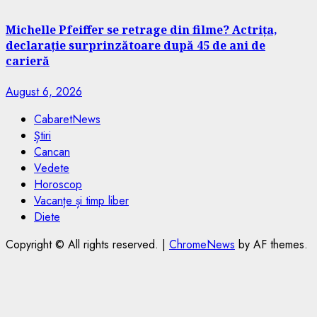
Michelle Pfeiffer se retrage din filme? Actrița,
declarație surprinzătoare după 45 de ani de
carieră
August 6, 2026
CabaretNews
Știri
Cancan
Vedete
Horoscop
Vacanțe și timp liber
Diete
Copyright © All rights reserved.
|
ChromeNews
by AF themes.