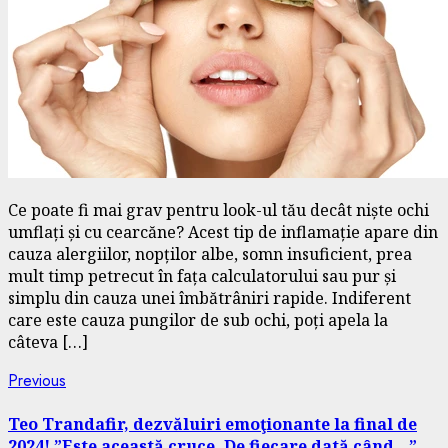
Ce poate fi mai grav pentru look-ul tău decât niște ochi
umflați și cu cearcăne? Acest tip de inflamație apare din
cauza alergiilor, nopților albe, somn insuficient, prea
mult timp petrecut în fața calculatorului sau pur și
simplu din cauza unei îmbătrâniri rapide. Indiferent
care este cauza pungilor de sub ochi, poți apela la
câteva […]
Continue
Previous
Previous
post:
Reading
Teo Trandafir, dezvăluiri emoţionante la final de
2024! ”Este această cruce. De fiecare dată când…”