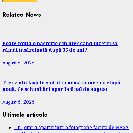
Related News
Poate conta o bacterie din uter când încerci să
rămâi însărcinată după 35 de ani?
August 6, 2026
Trei zodii lasă trecutul în urmă și încep o etapă
nouă. Ce schimbări apar la final de august
August 6, 2026
Ultimele articole
Un „om” a apărut într-o fotografie făcută de NASA