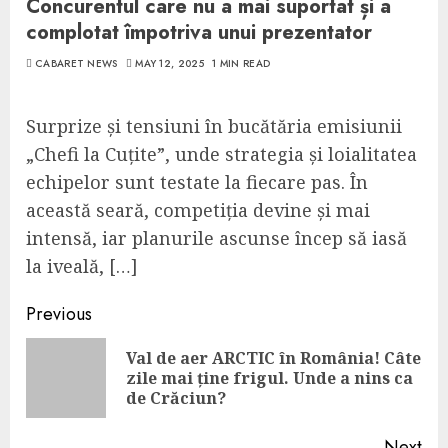
Concurentul care nu a mai suportat și a
complotat împotriva unui prezentator
CABARET NEWS
MAY 12, 2025
1 MIN READ
Surprize și tensiuni în bucătăria emisiunii
„Chefi la Cuțite”, unde strategia și loialitatea
echipelor sunt testate la fiecare pas. În
această seară, competiția devine și mai
intensă, iar planurile ascunse încep să iasă
la iveală, […]
Continue
Previous
Reading
Val de aer ARCTIC în România! Câte
Pre
zile mai ține frigul. Unde a nins ca
pos
de Crăciun?
Next