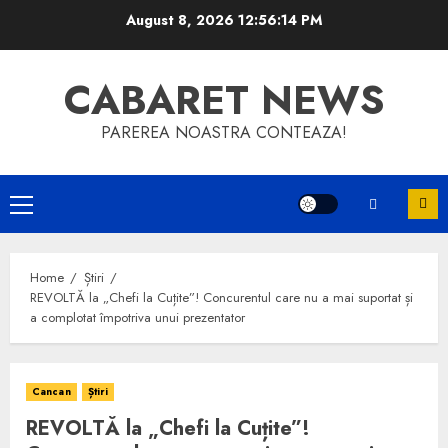
Skip
August 8, 2026
12:56:14 PM
to
content
CABARET NEWS
PAREREA NOASTRA CONTEAZA!
Primary
Menu
Home
Știri
REVOLTĂ la „Chefi la Cuțite”! Concurentul care nu a mai suportat și
a complotat împotriva unui prezentator
Cancan
Știri
REVOLTĂ la „Chefi la Cuțite”!