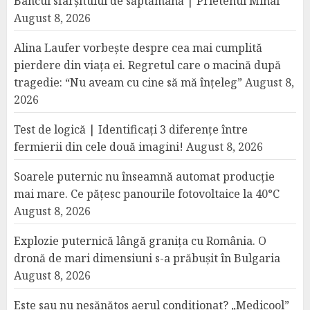
Bancul sfârșitului de săptămână | Prietenul Mihai
August 8, 2026
Alina Laufer vorbește despre cea mai cumplită
pierdere din viața ei. Regretul care o macină după
tragedie: “Nu aveam cu cine să mă înțeleg”
August 8,
2026
Test de logică | Identificați 3 diferențe între
fermierii din cele două imagini!
August 8, 2026
Soarele puternic nu înseamnă automat producție
mai mare. Ce pățesc panourile fotovoltaice la 40°C
August 8, 2026
Explozie puternică lângă granița cu România. O
dronă de mari dimensiuni s-a prăbușit în Bulgaria
August 8, 2026
Este sau nu nesănătos aerul condiționat? „Medicool”