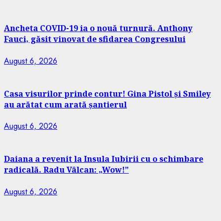
Ancheta COVID-19 ia o nouă turnură. Anthony
Fauci, găsit vinovat de sfidarea Congresului
August 6, 2026
Casa visurilor prinde contur! Gina Pistol și Smiley
au arătat cum arată șantierul
August 6, 2026
Daiana a revenit la Insula Iubirii cu o schimbare
radicală. Radu Vâlcan: „Wow!”
August 6, 2026