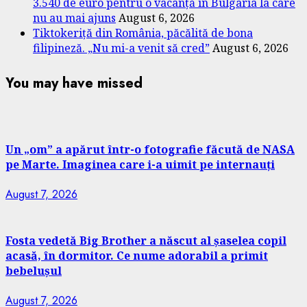
3.540 de euro pentru o vacanță în Bulgaria la care
nu au mai ajuns
August 6, 2026
Tiktokeriță din România, păcălită de bona
filipineză. „Nu mi-a venit să cred”
August 6, 2026
You may have missed
Un „om” a apărut într-o fotografie făcută de NASA
pe Marte. Imaginea care i-a uimit pe internauți
August 7, 2026
Fosta vedetă Big Brother a născut al șaselea copil
acasă, în dormitor. Ce nume adorabil a primit
bebelușul
August 7, 2026