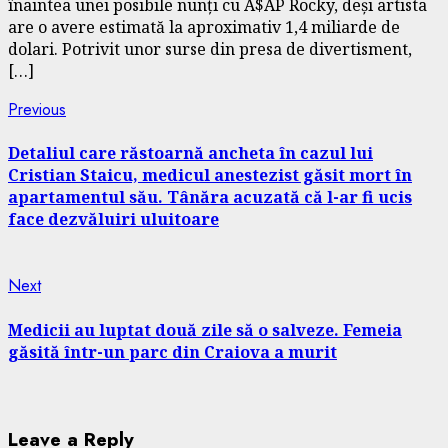
înaintea unei posibile nunți cu A$AP Rocky, deși artista
are o avere estimată la aproximativ 1,4 miliarde de
dolari. Potrivit unor surse din presa de divertisment,
[…]
Continue
Previous
Previous
post:
Reading
Detaliul care răstoarnă ancheta în cazul lui
Cristian Staicu, medicul anestezist găsit mort în
apartamentul său. Tânăra acuzată că l-ar fi ucis
face dezvăluiri uluitoare
Next
Next
post:
Medicii au luptat două zile să o salveze. Femeia
găsită într-un parc din Craiova a murit
Leave a Reply