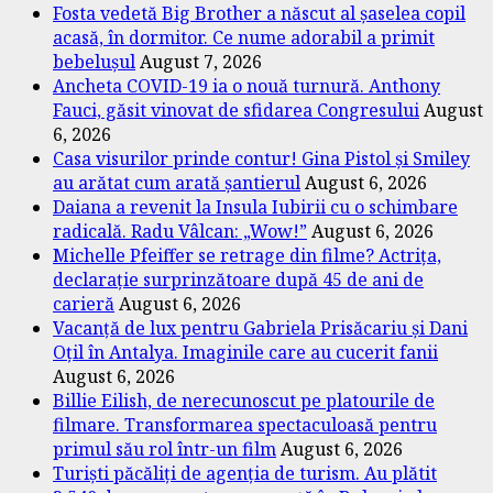
Fosta vedetă Big Brother a născut al șaselea copil
acasă, în dormitor. Ce nume adorabil a primit
bebelușul
August 7, 2026
Ancheta COVID-19 ia o nouă turnură. Anthony
Fauci, găsit vinovat de sfidarea Congresului
August
6, 2026
Casa visurilor prinde contur! Gina Pistol și Smiley
au arătat cum arată șantierul
August 6, 2026
Daiana a revenit la Insula Iubirii cu o schimbare
radicală. Radu Vâlcan: „Wow!”
August 6, 2026
Michelle Pfeiffer se retrage din filme? Actrița,
declarație surprinzătoare după 45 de ani de
carieră
August 6, 2026
Vacanță de lux pentru Gabriela Prisăcariu și Dani
Oțil în Antalya. Imaginile care au cucerit fanii
August 6, 2026
Billie Eilish, de nerecunoscut pe platourile de
filmare. Transformarea spectaculoasă pentru
primul său rol într-un film
August 6, 2026
Turiști păcăliți de agenția de turism. Au plătit