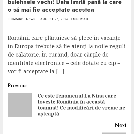
buletinele vechi! Data limită până la care
o să mai fie acceptate acestea
CABARET NEWS
AUGUST 25, 2025
1 MIN READ
Românii care plănuiesc să plece în vacanțe
în Europa trebuie să fie atenți la noile reguli
de călătorie. În curând, doar cărțile de
identitate electronice – cele dotate cu cip –
vor fi acceptate la […]
Continue
Previous
Reading
Ce este fenomenul La Niña care
lovește România în această
Pre
toamnă! Ce modificări de vreme ne
pos
așteaptă
Next