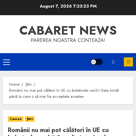
Skip
August 7, 2026
7:23:23 PM
to
content
CABARET NEWS
PAREREA NOASTRA CONTEAZA!
Primary
Menu
Home
Știri
Românii nu mai pot călători în UE cu buletinele vechi! Data limită
până la care o să mai fie acceptate acestea
Cancan
Știri
Românii nu mai pot călători în UE cu