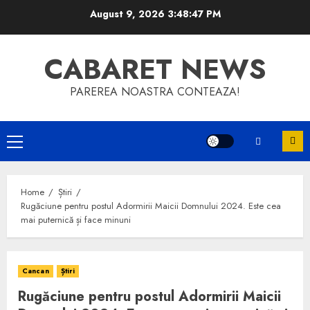
Skip
August 9, 2026
3:48:48 PM
to
content
CABARET NEWS
PAREREA NOASTRA CONTEAZA!
Primary
Menu
Home
Știri
Rugăciune pentru postul Adormirii Maicii Domnului 2024. Este cea
mai puternică și face minuni
Cancan
Știri
Rugăciune pentru postul Adormirii Maicii