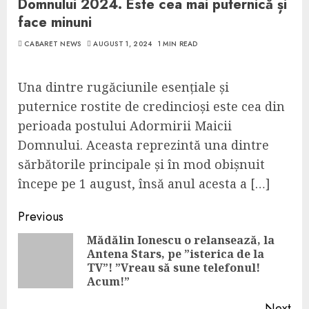
Domnului 2024. Este cea mai puternică și
face minuni
CABARET NEWS
AUGUST 1, 2024
1 MIN READ
Una dintre rugăciunile esențiale și
puternice rostite de credincioși este cea din
perioada postului Adormirii Maicii
Domnului. Aceasta reprezintă una dintre
sărbătorile principale și în mod obișnuit
începe pe 1 august, însă anul acesta a […]
Continue
Previous
Reading
Mădălin Ionescu o relansează, la
Antena Stars, pe ”isterica de la
Pre
TV”! ”Vreau să sune telefonul!
pos
Acum!”
Next