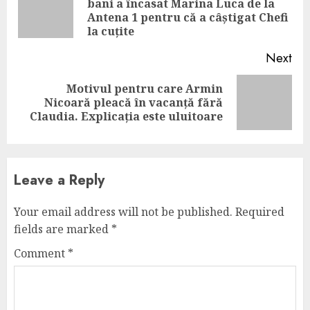
bani a încasat Marina Luca de la
Pre
Antena 1 pentru că a câștigat Chefi
pos
la cuțite
Next
Motivul pentru care Armin
Next
Nicoară pleacă în vacanță fără
post:
Claudia. Explicația este uluitoare
Leave a Reply
Your email address will not be published.
Required
fields are marked
*
Comment
*