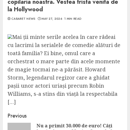
copilaria noastra. Vestea trista venita de
la Hollywood
CABARET NEWS
MAY 27, 2026
1 MIN READ
Mai ții minte serile acelea în care râdeai
cu lacrimi la serialele de comedie alături de
toată familia? Ei bine, omul care a
orchestrat o mare parte din acele momente
de magie tocmai ne-a părăsit. Howard
Storm, legendarul regizor care a ghidat
pașii unor actori uriași precum Robin
Williams, s-a stins din viață la respectabila
[…]
Continue
Previous
Reading
Nu a primit 30.000 de euro! Câți