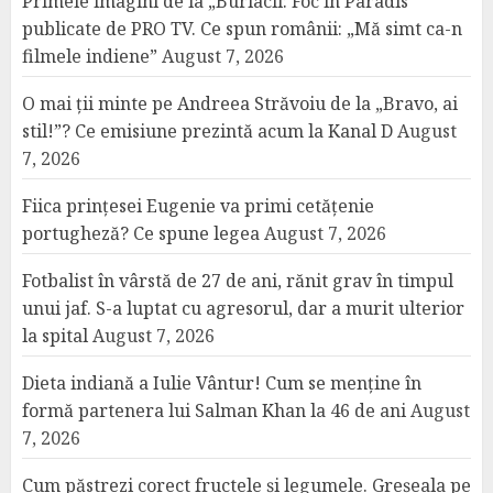
Primele imagini de la „Burlacii: Foc în Paradis”
publicate de PRO TV. Ce spun românii: „Mă simt ca-n
filmele indiene”
August 7, 2026
O mai ții minte pe Andreea Străvoiu de la „Bravo, ai
stil!”? Ce emisiune prezintă acum la Kanal D
August
7, 2026
Fiica prințesei Eugenie va primi cetățenie
portugheză? Ce spune legea
August 7, 2026
Fotbalist în vârstă de 27 de ani, rănit grav în timpul
unui jaf. S-a luptat cu agresorul, dar a murit ulterior
la spital
August 7, 2026
Dieta indiană a Iulie Vântur! Cum se menține în
formă partenera lui Salman Khan la 46 de ani
August
7, 2026
Cum păstrezi corect fructele și legumele. Greșeala pe