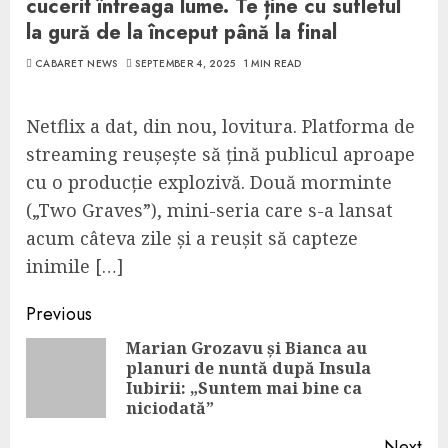
cucerit întreaga lume. Te ține cu sufletul
la gură de la început până la final
CABARET NEWS
SEPTEMBER 4, 2025
1 MIN READ
Netflix a dat, din nou, lovitura. Platforma de
streaming reușește să țină publicul aproape
cu o producție explozivă. Două morminte
(„Two Graves”), mini-seria care s-a lansat
acum câteva zile și a reușit să capteze
inimile […]
Continue
Previous
Reading
Marian Grozavu și Bianca au
planuri de nuntă după Insula
Pre
Iubirii: „Suntem mai bine ca
pos
niciodată”
Next