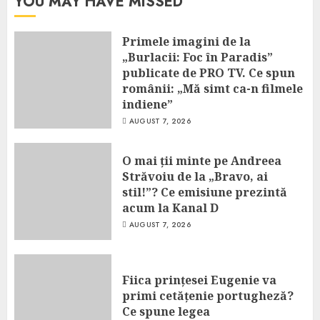
YOU MAY HAVE MISSED
Primele imagini de la
„Burlacii: Foc în Paradis”
publicate de PRO TV. Ce spun
românii: „Mă simt ca-n filmele
indiene”
AUGUST 7, 2026
O mai ții minte pe Andreea
Străvoiu de la „Bravo, ai
stil!”? Ce emisiune prezintă
acum la Kanal D
AUGUST 7, 2026
Fiica prințesei Eugenie va
primi cetățenie portugheză?
Ce spune legea