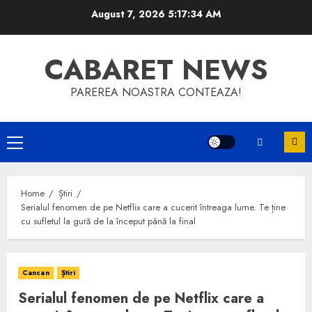
Skip
August 7, 2026
5:17:35 AM
to
content
CABARET NEWS
PAREREA NOASTRA CONTEAZA!
Primary
Menu
Home
Știri
Serialul fenomen de pe Netflix care a cucerit întreaga lume. Te ține
cu sufletul la gură de la început până la final
Cancan
Știri
Serialul fenomen de pe Netflix care a