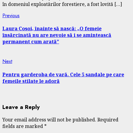
în domeniul exploatărilor forestiere, a fost lovită […]
Continue
Previous
Previous
post:
Reading
Laura Cosoi, înainte să nască: „O femeie
însărcinată nu are nevoie să i se amintească
permanent cum arată”
Next
Next
post:
Pentru garderoba de vară. Cele 5 sandale pe care
femeile stilate le adoră
Leave a Reply
Your email address will not be published.
Required
fields are marked
*