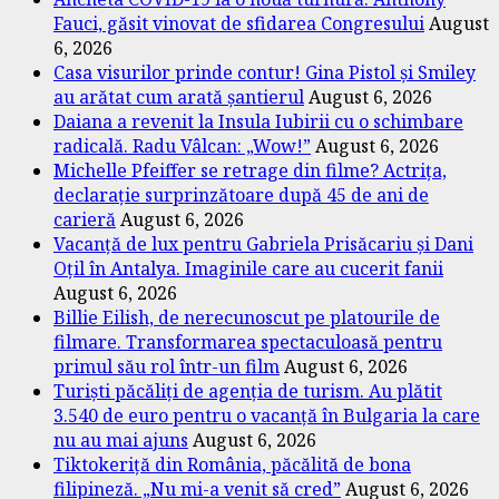
Fauci, găsit vinovat de sfidarea Congresului
August
6, 2026
Casa visurilor prinde contur! Gina Pistol și Smiley
au arătat cum arată șantierul
August 6, 2026
Daiana a revenit la Insula Iubirii cu o schimbare
radicală. Radu Vâlcan: „Wow!”
August 6, 2026
Michelle Pfeiffer se retrage din filme? Actrița,
declarație surprinzătoare după 45 de ani de
carieră
August 6, 2026
Vacanță de lux pentru Gabriela Prisăcariu și Dani
Oțil în Antalya. Imaginile care au cucerit fanii
August 6, 2026
Billie Eilish, de nerecunoscut pe platourile de
filmare. Transformarea spectaculoasă pentru
primul său rol într-un film
August 6, 2026
Turiști păcăliți de agenția de turism. Au plătit
3.540 de euro pentru o vacanță în Bulgaria la care
nu au mai ajuns
August 6, 2026
Tiktokeriță din România, păcălită de bona
filipineză. „Nu mi-a venit să cred”
August 6, 2026