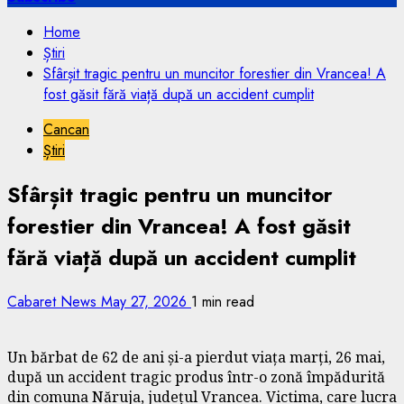
Home
Știri
Sfârșit tragic pentru un muncitor forestier din Vrancea! A
fost găsit fără viață după un accident cumplit
Cancan
Știri
Sfârșit tragic pentru un muncitor
forestier din Vrancea! A fost găsit
fără viață după un accident cumplit
Cabaret News
May 27, 2026
1 min read
Un bărbat de 62 de ani și-a pierdut viața marți, 26 mai,
după un accident tragic produs într-o zonă împădurită
din comuna Năruja, județul Vrancea. Victima, care lucra