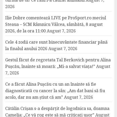
turma de oi! Ce răni i-a cauzat animalul
August 7,
2026
Ilie Dobre comentează LIVE pe ProSport.ro meciul
Steaua – SCM Râmnicu Vâlcea, sâmbătă, 8 august
2026, de la ora 11:00
August 7, 2026
Cele 4 zodii care sunt binecuvântate financiar până
la finalul anului 2026
August 7, 2026
Gestul făcut de regretata Tal Berkovich pentru Alina
Pușcău, înainte să moară: „Mi-a salvat viața!”
August
7, 2026
Ce a făcut Alina Pușcău cu un an înainte să fie
diagnosticată cu cancer la sân: „Am dat bani să fiu
acolo, dar nu am știut că am”
August 7, 2026
Cătălin Crișan s-a despărțit de logodnica sa, doamna
Camelia: „Ce vă rog este să mă criticați ușor”
August