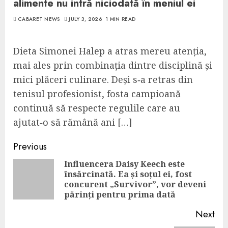
alimente nu intră niciodată în meniul ei
CABARET NEWS
JULY 3, 2026
1 MIN READ
Dieta Simonei Halep a atras mereu atenția,
mai ales prin combinația dintre disciplină și
mici plăceri culinare. Deși s‑a retras din
tenisul profesionist, fosta campioană
continuă să respecte regulile care au
ajutat‑o să rămână ani […]
Continue
Previous
Reading
Influencera Daisy Keech este
însărcinată. Ea și soțul ei, fost
Pre
concurent „Survivor”, vor deveni
pos
părinți pentru prima dată
Next