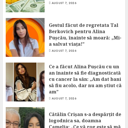
AUGUST 7, 2026
Gestul făcut de regretata Tal
Berkovich pentru Alina
Pușcău, înainte să moară: „Mi-
a salvat viața!”
AUGUST 7, 2026
Ce a făcut Alina Pușcău cu un
an înainte să fie diagnosticată
cu cancer la sân: „Am dat bani
să fiu acolo, dar nu am știut că
am”
AUGUST 7, 2026
Cătălin Crișan s-a despărțit de
logodnica sa, doamna
Camelia: „Ce vă rog este să mă