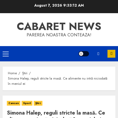
Skip
August 7, 2026
9:33:12 AM
to
content
CABARET NEWS
PAREREA NOASTRA CONTEAZA!
Primary
Menu
Home
Știri
Simona Halep, reguli stricte la masă. Ce alimente nu intră niciodată
în meniul ei
Cancan
Sport
Știri
Simona Halep, reguli stricte la masă. Ce