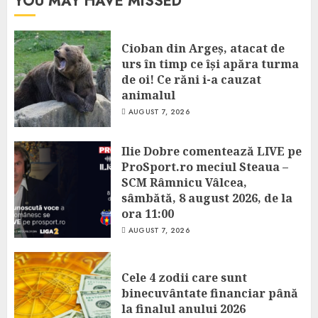
YOU MAY HAVE MISSED
Cioban din Argeș, atacat de
urs în timp ce își apăra turma
de oi! Ce răni i-a cauzat
animalul
AUGUST 7, 2026
Ilie Dobre comentează LIVE pe
ProSport.ro meciul Steaua –
SCM Râmnicu Vâlcea,
sâmbătă, 8 august 2026, de la
ora 11:00
AUGUST 7, 2026
Cele 4 zodii care sunt
binecuvântate financiar până
la finalul anului 2026