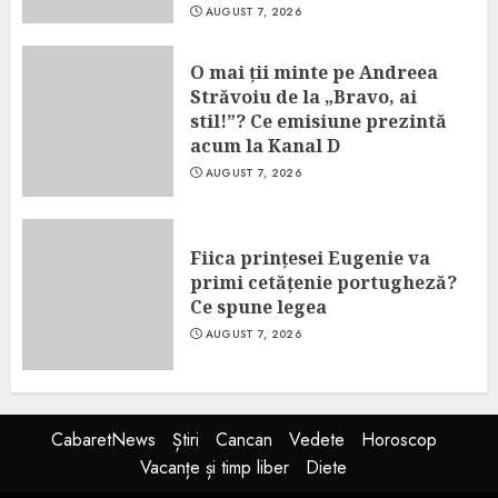
AUGUST 7, 2026
O mai ții minte pe Andreea
Străvoiu de la „Bravo, ai
stil!”? Ce emisiune prezintă
acum la Kanal D
AUGUST 7, 2026
Fiica prințesei Eugenie va
primi cetățenie portugheză?
Ce spune legea
AUGUST 7, 2026
CabaretNews
Știri
Cancan
Vedete
Horoscop
Vacanțe și timp liber
Diete