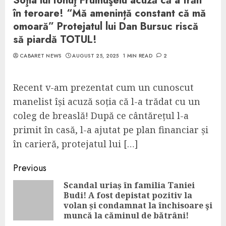
Soţia lui Ionuţ Frumuşelu acuză că a trăit
în teroare! “Mă amenință constant că mă
omoară” Protejatul lui Dan Bursuc riscă
să piardă TOTUL!
CABARET NEWS
AUGUST 25, 2025
1 MIN READ
2
Recent v-am prezentat cum un cunoscut
manelist își acuză soția că l-a trădat cu un
coleg de breaslă! După ce cântărețul l-a
primit în casă, l-a ajutat pe plan financiar și
în carieră, protejatul lui […]
Continue
Previous
Reading
Scandal uriaș în familia Taniei
Budi! A fost depistat pozitiv la
Pre
volan și condamnat la închisoare şi
pos
muncă la căminul de bătrâni!