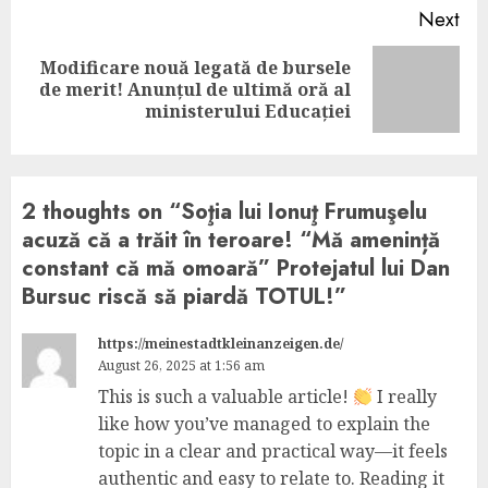
Next
Modificare nouă legată de bursele
Next
de merit! Anunțul de ultimă oră al
post:
ministerului Educației
2 thoughts on “
Soţia lui Ionuţ Frumuşelu
acuză că a trăit în teroare! “Mă amenință
constant că mă omoară” Protejatul lui Dan
Bursuc riscă să piardă TOTUL!
”
https://meinestadtkleinanzeigen.de/
August 26, 2025 at 1:56 am
This is such a valuable article!
I really
like how you’ve managed to explain the
topic in a clear and practical way—it feels
authentic and easy to relate to. Reading it