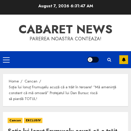
Skip
August 7, 2026
6:31:47 AM
to
content
CABARET NEWS
PAREREA NOASTRA CONTEAZA!
Primary
Menu
Home
Cancan
Soţia lui Ionuţ Frumuşelu acuză că a trăit în teroare! “Mă amenință
constant că mă omoară” Protejatul lui Dan Bursuc riscă
să piardă TOTUL!
Cancan
EXCLUSIV