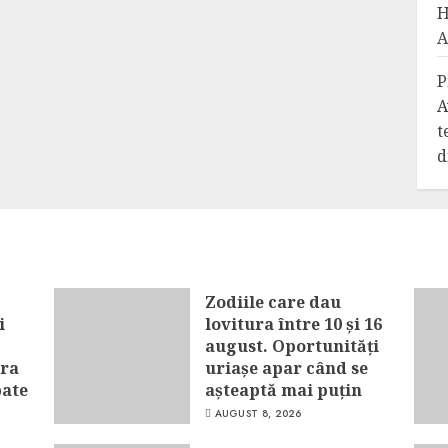
H
A
P
A
t
d
Zodiile care dau
i
lovitura între 10 și 16
august. Oportunități
era
uriașe apar când se
pate
așteaptă mai puțin
AUGUST 8, 2026