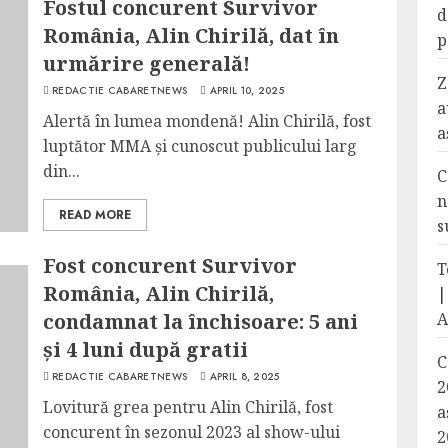
Fostul concurent Survivor
d
România, Alin Chirilă, dat în
p
urmărire generală!
Z
REDACTIE CABARETNEWS
APRIL 10, 2025
a
Alertă în lumea mondenă! Alin Chirilă, fost
a
luptător MMA și cunoscut publicului larg
din...
C
n
READ MORE
s
Fost concurent Survivor
T
România, Alin Chirilă,
|
condamnat la închisoare: 5 ani
A
și 4 luni după gratii
C
REDACTIE CABARETNEWS
APRIL 8, 2025
2
Lovitură grea pentru Alin Chirilă, fost
a
concurent în sezonul 2023 al show-ului
2