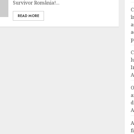
Survivor România!...
C
READ MORE
î
a
a
p
C
l
I
A
O
a
d
A
A
f