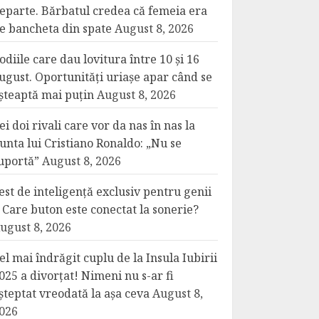
eparte. Bărbatul credea că femeia era
e bancheta din spate
August 8, 2026
odiile care dau lovitura între 10 și 16
ugust. Oportunități uriașe apar când se
șteaptă mai puțin
August 8, 2026
ei doi rivali care vor da nas în nas la
unta lui Cristiano Ronaldo: „Nu se
uportă”
August 8, 2026
est de inteligență exclusiv pentru genii
 Care buton este conectat la sonerie?
ugust 8, 2026
el mai îndrăgit cuplu de la Insula Iubirii
025 a divorțat! Nimeni nu s-ar fi
șteptat vreodată la așa ceva
August 8,
026