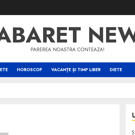
ABARET NE
PAREREA NOASTRA CONTEAZA!
ETE
HOROSCOP
VACANȚE ȘI TIMP LIBER
DIETE
Ș