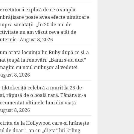
ercetătorii explică de ce o simplă
mbrățișare poate avea efecte uimitoare
supra sănătății. „În 30 de ani de
ctivitate nu am văzut ceva atât de
uternic”
August 8, 2026
um arată locuința lui Ruby după ce și-a
uat țeapă la renovări: „Banii s-au dus.”
magini cu noul cuibușor al vedetei
ugust 8, 2026
 tiktokeriță celebră a murit la 26 de
ni, răpusă de o boală rară. Tânăra și-a
ocumentat ultimele luni din viață
ugust 8, 2026
ctrița de la Hollywood care-și hrănește
iul de doar 1 an cu „dieta” lui Erling