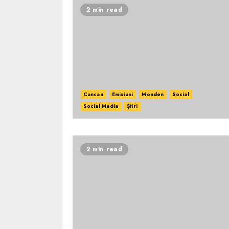
2 min read
Cancan
Emisiuni
Monden
Social
Social Media
Știri
2 min read