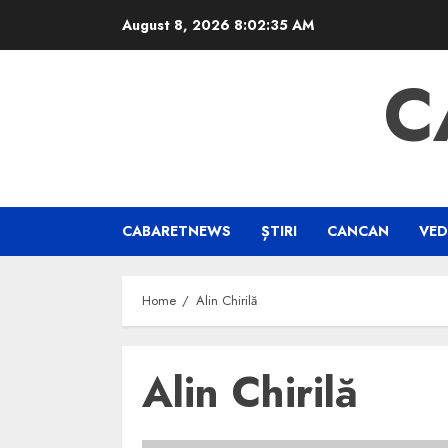
Skip
August 8, 2026
8:02:36 AM
to
content
C
CABARETNEWS
ȘTIRI
CANCAN
VED
Home
Alin Chirilă
Alin Chirilă