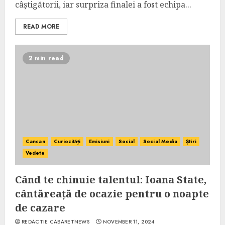
câștigătorii, iar surpriza finalei a fost echipa...
READ MORE
2 min read
Cancan
Curiozități
Emisiuni
Social
Social Media
Știri
Vedete
Când te chinuie talentul: Ioana State,
cântăreață de ocazie pentru o noapte
de cazare
REDACTIE CABARETNEWS
NOVEMBER 11, 2024