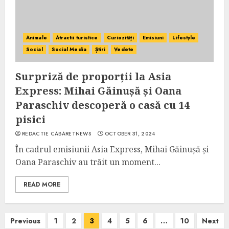
Animale
Atractii turistice
Curiozități
Emisiuni
Lifestyle
Social
Social Media
Știri
Vedete
Surpriză de proporții la Asia
Express: Mihai Găinușă și Oana
Paraschiv descoperă o casă cu 14
pisici
REDACTIE CABARETNEWS
OCTOBER 31, 2024
În cadrul emisiunii Asia Express, Mihai Găinușă și
Oana Paraschiv au trăit un moment...
READ MORE
Posts
Previous
1
2
3
4
5
6
…
10
Next