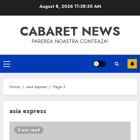
Skip
August 8, 2026
11:38:31 AM
to
content
CABARET NEWS
PAREREA NOASTRA CONTEAZA!
Primary
Menu
Home
asia express
Page 3
asia express
2 min read