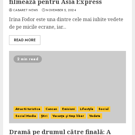
filmează pentru Asia Express
CABARET NEWS
NOVEMBER 5, 2024
Irina Fodor este una dintre cele mai iubite vedete
de pe micile ecrane, iar...
READ MORE
2 min read
Atractii turistice
Cancan
Emisiuni
Lifestyle
Social
Social Media
Știri
Vacanțe și timp liber
Vedete
Dramă pe drumul către finală: A