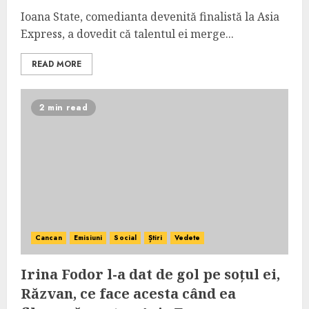
Ioana State, comedianta devenită finalistă la Asia
Express, a dovedit că talentul ei merge...
READ MORE
2 min read
Cancan
Emisiuni
Social
Știri
Vedete
Irina Fodor l-a dat de gol pe soțul ei,
Răzvan, ce face acesta când ea