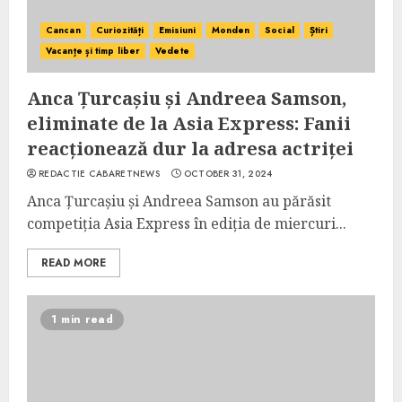
Cancan
Curiozități
Emisiuni
Monden
Social
Știri
Vacanțe și timp liber
Vedete
Anca Țurcașiu și Andreea Samson,
eliminate de la Asia Express: Fanii
reacționează dur la adresa actriței
REDACTIE CABARETNEWS
OCTOBER 31, 2024
Anca Țurcașiu și Andreea Samson au părăsit
competiția Asia Express în ediția de miercuri...
READ MORE
1 min read