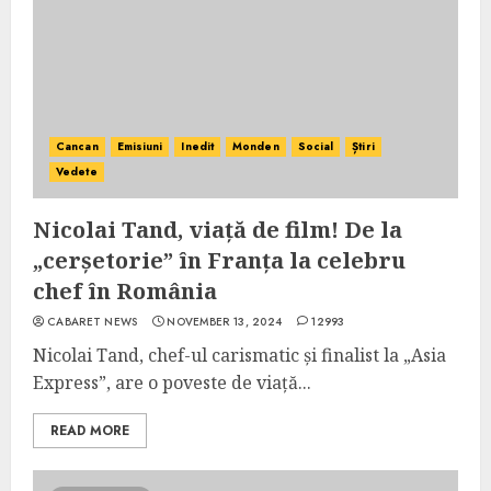
Cancan
Emisiuni
Inedit
Monden
Social
Știri
Vedete
Nicolai Tand, viață de film! De la
„cerșetorie” în Franța la celebru
chef în România
CABARET NEWS
NOVEMBER 13, 2024
12993
Nicolai Tand, chef-ul carismatic și finalist la „Asia
Express”, are o poveste de viață...
READ MORE