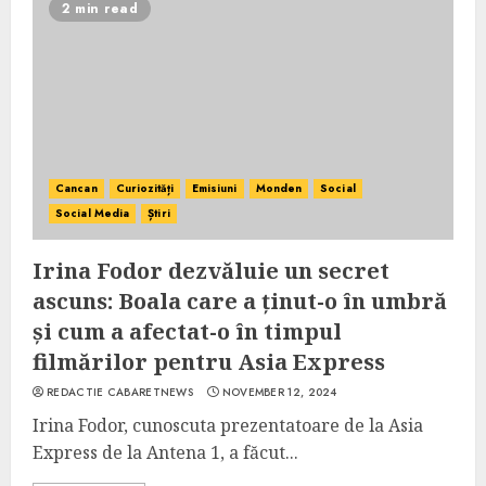
2 min read
Cancan
Curiozități
Emisiuni
Monden
Social
Social Media
Știri
Irina Fodor dezvăluie un secret
ascuns: Boala care a ținut-o în umbră
și cum a afectat-o în timpul
filmărilor pentru Asia Express
REDACTIE CABARETNEWS
NOVEMBER 12, 2024
Irina Fodor, cunoscuta prezentatoare de la Asia
Express de la Antena 1, a făcut...