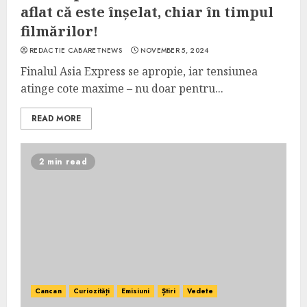
aflat că este înșelat, chiar în timpul
filmărilor!
REDACTIE CABARETNEWS
NOVEMBER 5, 2024
Finalul Asia Express se apropie, iar tensiunea
atinge cote maxime – nu doar pentru...
READ MORE
2 min read
Cancan
Curiozități
Emisiuni
Știri
Vedete