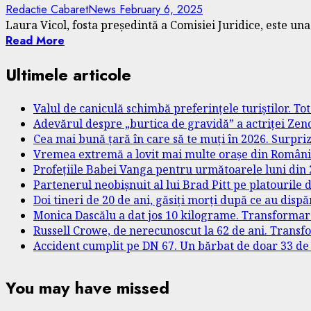
Redactie CabaretNews
February 6, 2025
Laura Vicol, fosta președintă a Comisiei Juridice, este una 
Read More
Ultimele articole
Valul de caniculă schimbă preferințele turiștilor. T
Adevărul despre „burtica de gravidă” a actriței Zend
Cea mai bună țară în care să te muți în 2026. Surpri
Vremea extremă a lovit mai multe orașe din România. 
Profețiile Babei Vanga pentru următoarele luni din 2
Partenerul neobișnuit al lui Brad Pitt pe platourile 
Doi tineri de 20 de ani, găsiți morți după ce au dispă
Monica Dascălu a dat jos 10 kilograme. Transformare
Russell Crowe, de nerecunoscut la 62 de ani. Transf
Accident cumplit pe DN 67. Un bărbat de doar 33 de a
You may have missed