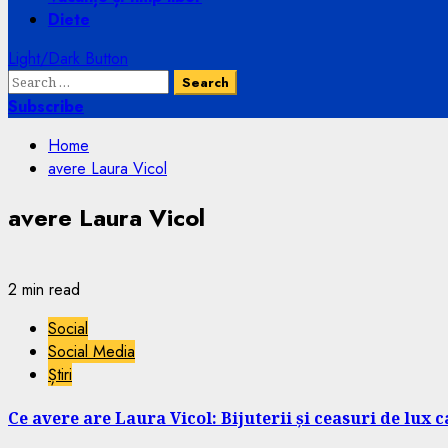
Diete
Light/Dark Button
Search
for:
Subscribe
Home
avere Laura Vicol
avere Laura Vicol
2 min read
Social
Social Media
Știri
Ce avere are Laura Vicol: Bijuterii și ceasuri de lux