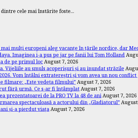
dintre cele mai înstărite foste...
ot mai mulți europeni aleg vacanțe în țările nordice, dar M
aya. Imaginea i-a pus pe jar pe fanii lui Tom Holland
Augu
za de pe primul loc
August 7, 2026
Vijeliile au smuls acoperișuri și au inundat străzile
Augus
026. Vom întâlni extratereștri și vom avea un nou conflict
de filmare: „Este vedeta filmului”
August 7, 2026
rut fără urmă. Ce s-ar fi întâmplat
August 7, 2026
a prezentatoarei de la PRO TV la 48 de ani
August 7, 2026
ormarea spectaculoasă a actorului din „Gladiatorul”
August
ni și-a pierdut viața
August 7, 2026