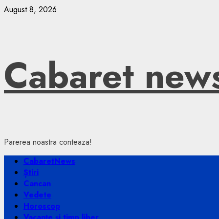
Skip
August 8, 2026
to
content
Cabaret new
Parerea noastra conteaza!
Primary
CabaretNews
Menu
Știri
Cancan
Vedete
Horoscop
Vacanțe și timp liber