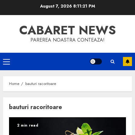
Skip
August 7, 2026
8:11:22 PM
to
content
CABARET NEWS
PAREREA NOASTRA CONTEAZA!
Primary
Menu
Home
bauturi racoritoare
bauturi racoritoare
2 min read