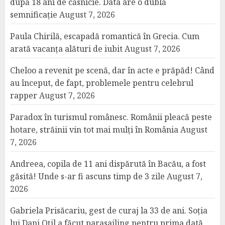
după 18 ani de căsnicie. Data are o dublă
semnificație
August 7, 2026
Paula Chirilă, escapadă romantică în Grecia. Cum
arată vacanța alături de iubit
August 7, 2026
Cheloo a revenit pe scenă, dar în acte e prăpăd! Când
au început, de fapt, problemele pentru celebrul
rapper
August 7, 2026
Paradox în turismul românesc. Românii pleacă peste
hotare, străinii vin tot mai mulți în România
August
7, 2026
Andreea, copila de 11 ani dispărută în Bacău, a fost
găsită! Unde s-ar fi ascuns timp de 3 zile
August 7,
2026
Gabriela Prisăcariu, gest de curaj la 33 de ani. Soția
lui Dani Oțil a făcut parasailing pentru prima dată