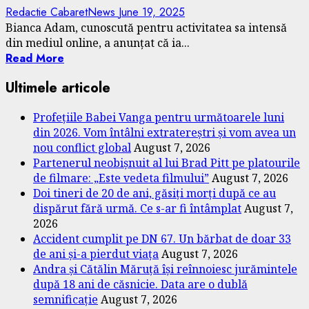
Redactie CabaretNews
June 19, 2025
Bianca Adam, cunoscută pentru activitatea sa intensă
din mediul online, a anunțat că ia...
Read More
Ultimele articole
Profețiile Babei Vanga pentru următoarele luni
din 2026. Vom întâlni extratereștri și vom avea un
nou conflict global
August 7, 2026
Partenerul neobișnuit al lui Brad Pitt pe platourile
de filmare: „Este vedeta filmului”
August 7, 2026
Doi tineri de 20 de ani, găsiți morți după ce au
dispărut fără urmă. Ce s-ar fi întâmplat
August 7,
2026
Accident cumplit pe DN 67. Un bărbat de doar 33
de ani și-a pierdut viața
August 7, 2026
Andra și Cătălin Măruță își reînnoiesc jurămintele
după 18 ani de căsnicie. Data are o dublă
semnificație
August 7, 2026