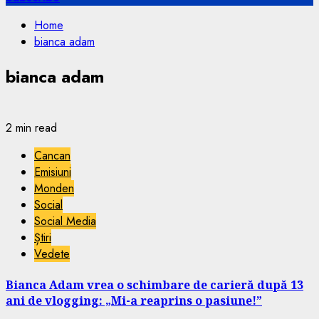
Home
bianca adam
bianca adam
2 min read
Cancan
Emisiuni
Monden
Social
Social Media
Știri
Vedete
Bianca Adam vrea o schimbare de carieră după 13
ani de vlogging: „Mi-a reaprins o pasiune!”