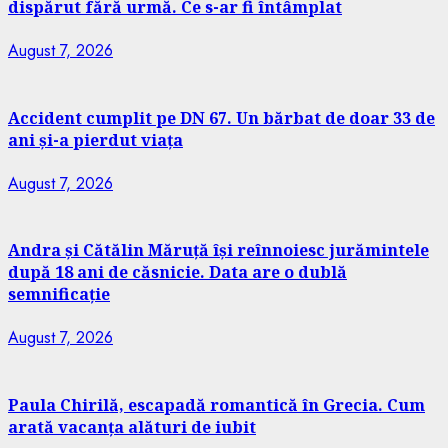
dispărut fără urmă. Ce s-ar fi întâmplat
August 7, 2026
Accident cumplit pe DN 67. Un bărbat de doar 33 de
ani și-a pierdut viața
August 7, 2026
Andra și Cătălin Măruță își reînnoiesc jurămintele
după 18 ani de căsnicie. Data are o dublă
semnificație
August 7, 2026
Paula Chirilă, escapadă romantică în Grecia. Cum
arată vacanța alături de iubit