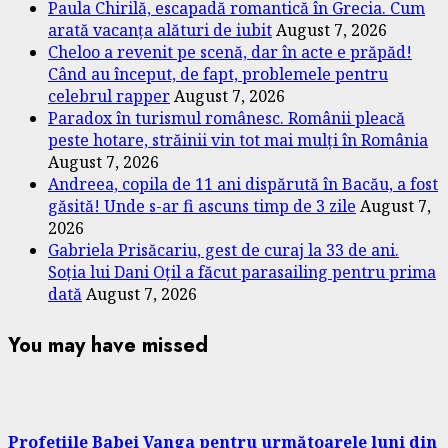
Paula Chirilă, escapadă romantică în Grecia. Cum
arată vacanța alături de iubit
August 7, 2026
Cheloo a revenit pe scenă, dar în acte e prăpăd!
Când au început, de fapt, problemele pentru
celebrul rapper
August 7, 2026
Paradox în turismul românesc. Românii pleacă
peste hotare, străinii vin tot mai mulți în România
August 7, 2026
Andreea, copila de 11 ani dispărută în Bacău, a fost
găsită! Unde s-ar fi ascuns timp de 3 zile
August 7,
2026
Gabriela Prisăcariu, gest de curaj la 33 de ani.
Soția lui Dani Oțil a făcut parasailing pentru prima
dată
August 7, 2026
You may have missed
Profețiile Babei Vanga pentru următoarele luni din