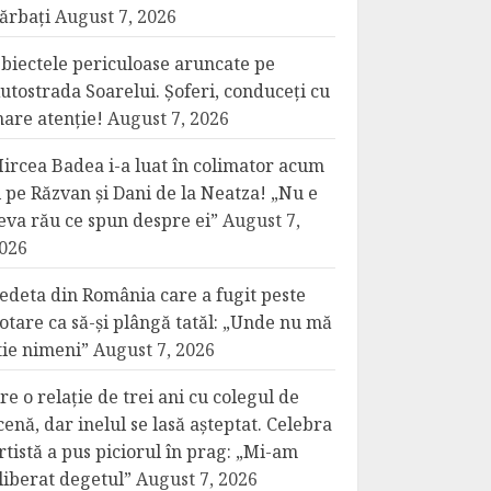
ărbați
August 7, 2026
biectele periculoase aruncate pe
utostrada Soarelui. Șoferi, conduceți cu
are atenție!
August 7, 2026
ircea Badea i-a luat în colimator acum
i pe Răzvan și Dani de la Neatza! „Nu e
eva rău ce spun despre ei”
August 7,
026
edeta din România care a fugit peste
otare ca să-și plângă tatăl: „Unde nu mă
tie nimeni”
August 7, 2026
re o relație de trei ani cu colegul de
cenă, dar inelul se lasă așteptat. Celebra
rtistă a pus piciorul în prag: „Mi-am
liberat degetul”
August 7, 2026