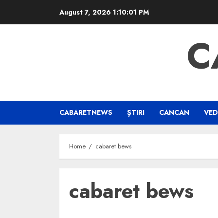
Skip
August 7, 2026
1:10:01 PM
to
content
C
CABARETNEWS
ȘTIRI
CANCAN
VED
Home
cabaret bews
cabaret bews