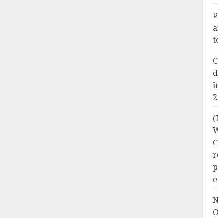
P
a
t
C
d
î
2
(
W
C
r
p
e
N
O