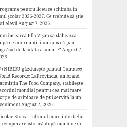
rograma pentru liceu se schimbă în
nul școlar 2026-2027. Ce trebuie să știe
oți elevii
August 7, 2026
um încearcă Ella Vișan să slăbească
upă ce internauții i-au spus că „s-a
ngrășat de la atâta asumare”
August 7,
026
P) NIBIRU găzduiește primul Guinness
orld Records: LaProvincia, un brand
armistin The Food Company, stabilește
ecordul mondial pentru cea mai mare
orție de aripioare de pui servită la un
veniment
August 7, 2026
icolae Stoica – ultimul mare interbelic.
 recuperare istorică după mai bine de