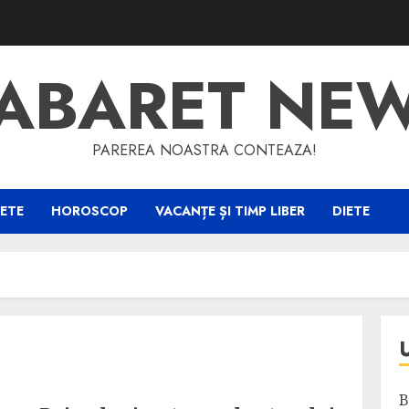
ABARET NE
PAREREA NOASTRA CONTEAZA!
ETE
HOROSCOP
VACANȚE ȘI TIMP LIBER
DIETE
B