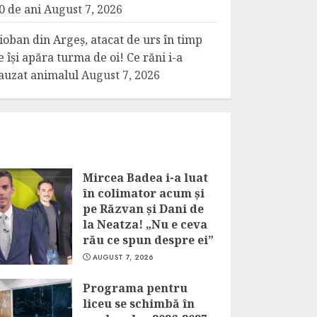
0 de ani
August 7, 2026
ioban din Argeș, atacat de urs în timp
e își apăra turma de oi! Ce răni i-a
auzat animalul
August 7, 2026
Mircea Badea i-a luat
în colimator acum și
pe Răzvan și Dani de
la Neatza! „Nu e ceva
rău ce spun despre ei”
AUGUST 7, 2026
Programa pentru
liceu se schimbă în