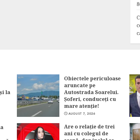
8
C
c
c
Obiectele periculoase
aruncate pe
și la
Autostrada Soarelui.
Șoferi, conduceți cu
mare atenție!
AUGUST 7, 2026
Are o relație de trei
ia
ani cu colegul de