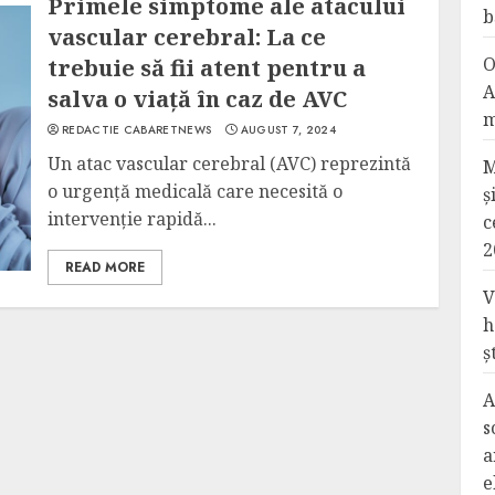
Primele simptome ale atacului
b
vascular cerebral: La ce
O
trebuie să fii atent pentru a
A
salva o viață în caz de AVC
m
REDACTIE CABARETNEWS
AUGUST 7, 2024
Un atac vascular cerebral (AVC) reprezintă
M
o urgență medicală care necesită o
ș
intervenție rapidă...
c
2
READ MORE
V
h
ș
A
s
a
e