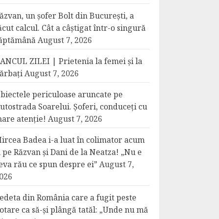
ăzvan, un șofer Bolt din București, a
ăcut calcul. Cât a câștigat într-o singură
ăptămână
August 7, 2026
ANCUL ZILEI | Prietenia la femei și la
ărbați
August 7, 2026
biectele periculoase aruncate pe
utostrada Soarelui. Șoferi, conduceți cu
are atenție!
August 7, 2026
ircea Badea i-a luat în colimator acum
i pe Răzvan și Dani de la Neatza! „Nu e
eva rău ce spun despre ei”
August 7,
026
edeta din România care a fugit peste
otare ca să-și plângă tatăl: „Unde nu mă