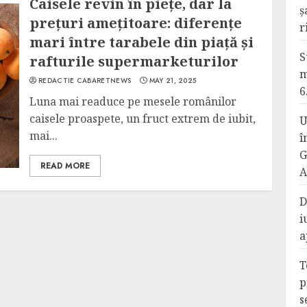
Caisele revin în piețe, dar la
ș
prețuri amețitoare: diferențe
r
mari între tarabele din piață și
S
rafturile supermarketurilor
m
REDACTIE CABARETNEWS
MAY 21, 2025
6
Luna mai readuce pe mesele românilor
caisele proaspete, un fruct extrem de iubit,
U
mai...
î
G
READ MORE
A
D
i
a
T
p
s