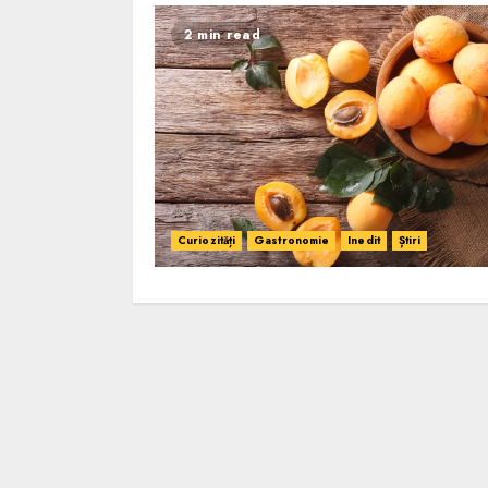
2 min read
Curiozități
Gastronomie
Inedit
Știri