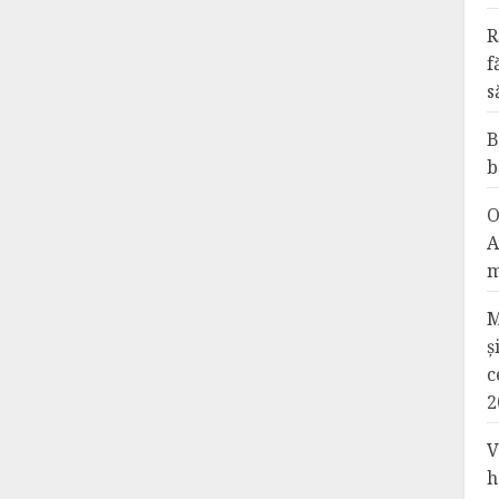
R
f
s
B
b
O
A
m
M
ș
c
2
V
h