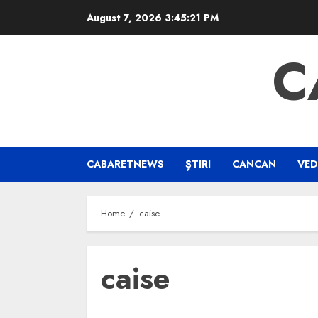
Skip
August 7, 2026
3:45:22 PM
to
content
C
CABARETNEWS
ȘTIRI
CANCAN
VED
Home
caise
caise