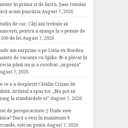
antier în prima zi de lucru. Șase români
iscă acum pușcăria
August 7, 2026
tudiu de caz. Câți ani trebuie să
uncești, pentru a ajunge la o pensie de
.500 de lei
August 7, 2026
nde am surprins-o pe Livia ex-Bordea
nainte de vacanța cu Spike. N-a plecat în
recia până nu și-a rezolvat „urgența”
ugust 7, 2026
e ce s-a despărțit Cătălin Crișan de
ubită. Artistul a spus tot: „Nu pot să
jung la standardele ei”
August 7, 2026
est de perspicacitate | Unde este
isica? Dacă o vezi în maximum 9
ecunde, ești un geniu
August 7, 2026