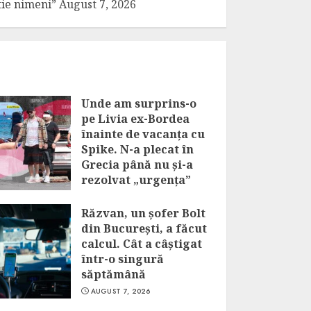
tie nimeni”
August 7, 2026
Unde am surprins-o
pe Livia ex-Bordea
înainte de vacanța cu
Spike. N-a plecat în
Grecia până nu și-a
rezolvat „urgența”
AUGUST 7, 2026
Răzvan, un șofer Bolt
din București, a făcut
calcul. Cât a câștigat
într-o singură
săptămână
AUGUST 7, 2026