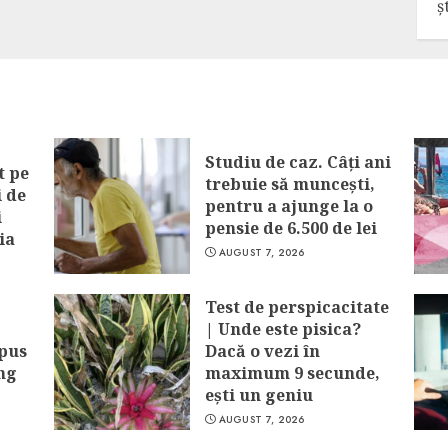
ș
Studiu de caz. Câți ani
t pe
trebuie să muncești,
i de
pentru a ajunge la o
i
pensie de 6.500 de lei
ia
AUGUST 7, 2026
Test de perspicacitate
| Unde este pisica?
spus
Dacă o vezi în
ung
maximum 9 secunde,
ești un geniu
AUGUST 7, 2026