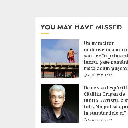
YOU MAY HAVE MISSED
Un muncitor
moldovean a muri
șantier în prima z
lucru. Șase român
riscă acum pușcăr
AUGUST 7, 2026
De ce s-a despărțit
Cătălin Crișan de
iubită. Artistul a 
tot: „Nu pot să aj
la standardele ei”
AUGUST 7, 2026