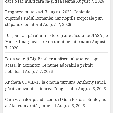
care o fac mulți fără să-și dea seama
August 7, 2026
Prognoza meteo azi, 7 august 2026. Canicula
cuprinde sudul României, iar nopțile tropicale pun
stăpânire pe litoral
August 7, 2026
Un „om” a apărut într-o fotografie făcută de NASA pe
Marte. Imaginea care i-a uimit pe internauți
August
7, 2026
Fosta vedetă Big Brother a născut al șaselea copil
acasă, în dormitor. Ce nume adorabil a primit
bebelușul
August 7, 2026
Ancheta COVID-19 ia o nouă turnură. Anthony Fauci,
găsit vinovat de sfidarea Congresului
August 6, 2026
Casa visurilor prinde contur! Gina Pistol și Smiley au
arătat cum arată șantierul
August 6, 2026