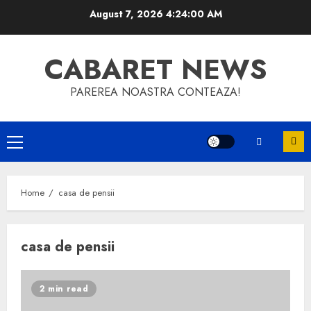
Skip
August 7, 2026
4:24:00 AM
to
content
CABARET NEWS
PAREREA NOASTRA CONTEAZA!
Primary
Menu
Home
casa de pensii
casa de pensii
2 min read