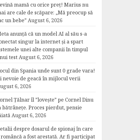
evină mamă cu orice preț! Marius nu
ai are cale de scăpare: „Mă preocup să
ac un bebe”
August 6, 2026
eta anunță că un model AI al său s-a
onectat singur la internet și a spart
istemele unei alte companii în timpul
nui test
August 6, 2026
ocul din Spania unde sunt 0 grade vara!
i nevoie de geacă în mijlocul verii
ugust 6, 2026
ornel Țălnar îl ”lovește” pe Cornel Dinu
a bătrânețe. Proces pierdut, pensie
ăiată
August 6, 2026
etalii despre dosarul de spionaj în care
 româncă a fost arestată. Ar fi participat