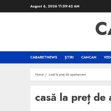
Skip
August 6, 2026
11:59:42 AM
to
content
C
CABARETNEWS
ȘTIRI
CANCAN
VED
Home
casă la preț de apartament
casă la preț de