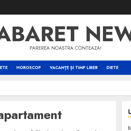
ABARET NE
PAREREA NOASTRA CONTEAZA!
ETE
HOROSCOP
VACANȚE ȘI TIMP LIBER
DIETE
 apartament
M