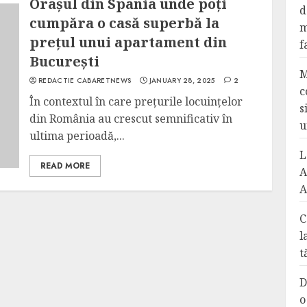
Orașul din Spania unde poți
d
cumpăra o casă superbă la
m
prețul unui apartament din
f
București
M
REDACTIE CABARETNEWS
JANUARY 28, 2025
2
c
În contextul în care prețurile locuințelor
s
din România au crescut semnificativ în
u
ultima perioadă,...
L
READ MORE
A
A
C
l
t
D
o