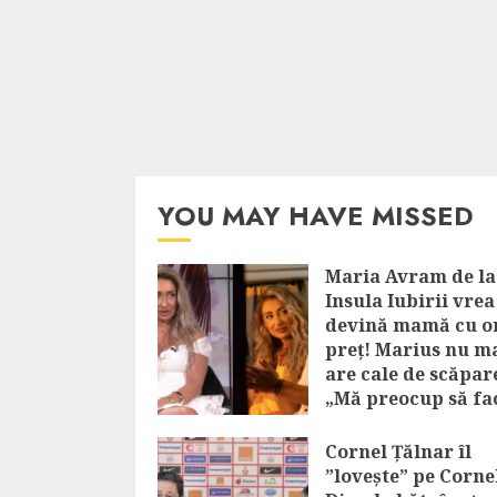
YOU MAY HAVE MISSED
Maria Avram de la
Insula Iubirii vrea
devină mamă cu o
preț! Marius nu m
are cale de scăpar
„Mă preocup să fa
bebe”
Cornel Țălnar îl
AUGUST 6, 2026
”lovește” pe Corne