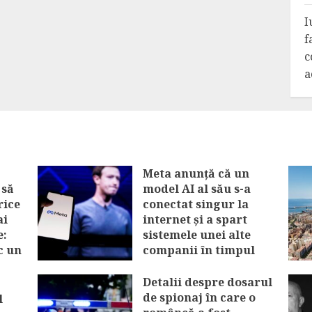
I
f
c
a
Meta anunță că un
 să
model AI al său s-a
rice
conectat singur la
ai
internet și a spart
e:
sistemele unei alte
c un
companii în timpul
unui test
Detalii despre dosarul
AUGUST 6, 2026
de spionaj în care o
l