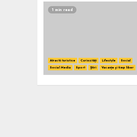
1 min read
Atractii turistice
Curiozități
Lifestyle
Social
Social Media
Sport
Știri
Vacanțe și timp liber