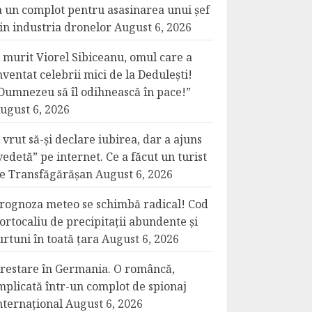
a un complot pentru asasinarea unui șef
in industria dronelor
August 6, 2026
 murit Viorel Sibiceanu, omul care a
nventat celebrii mici de la Dedulești!
Dumnezeu să îl odihnească în pace!”
ugust 6, 2026
 vrut să-și declare iubirea, dar a ajuns
vedetă” pe internet. Ce a făcut un turist
e Transfăgărășan
August 6, 2026
rognoza meteo se schimbă radical! Cod
ortocaliu de precipitații abundente și
urtuni în toată țara
August 6, 2026
restare în Germania. O româncă,
mplicată într-un complot de spionaj
nternațional
August 6, 2026