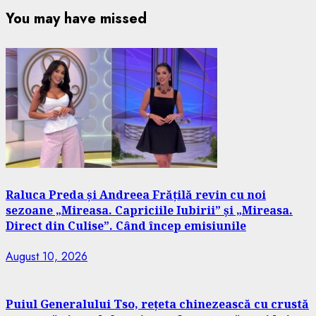
You may have missed
Raluca Preda și Andreea Frățilă revin cu noi
sezoane „Mireasa. Capriciile Iubirii” și „Mireasa.
Direct din Culise”. Când încep emisiunile
August 10, 2026
Puiul Generalului Tso, rețeta chinezească cu crustă