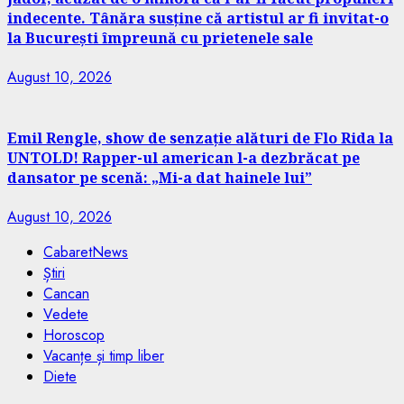
indecente. Tânăra susține că artistul ar fi invitat-o
la București împreună cu prietenele sale
August 10, 2026
Emil Rengle, show de senzație alături de Flo Rida la
UNTOLD! Rapper-ul american l-a dezbrăcat pe
dansator pe scenă: „Mi-a dat hainele lui”
August 10, 2026
CabaretNews
Știri
Cancan
Vedete
Horoscop
Vacanțe și timp liber
Diete