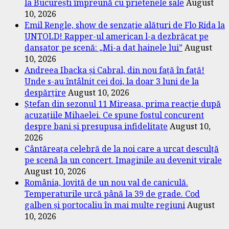
la București împreună cu prietenele sale
August
10, 2026
Emil Rengle, show de senzație alături de Flo Rida la
UNTOLD! Rapper-ul american l-a dezbrăcat pe
dansator pe scenă: „Mi-a dat hainele lui”
August
10, 2026
Andreea Ibacka și Cabral, din nou față în față!
Unde s-au întâlnit cei doi, la doar 3 luni de la
despărțire
August 10, 2026
Ștefan din sezonul 11 Mireasa, prima reacție după
acuzațiile Mihaelei. Ce spune fostul concurent
despre bani și presupusa infidelitate
August 10,
2026
Cântăreața celebră de la noi care a urcat desculță
pe scenă la un concert. Imaginile au devenit virale
August 10, 2026
România, lovită de un nou val de caniculă.
Temperaturile urcă până la 39 de grade. Cod
galben și portocaliu în mai multe regiuni
August
10, 2026