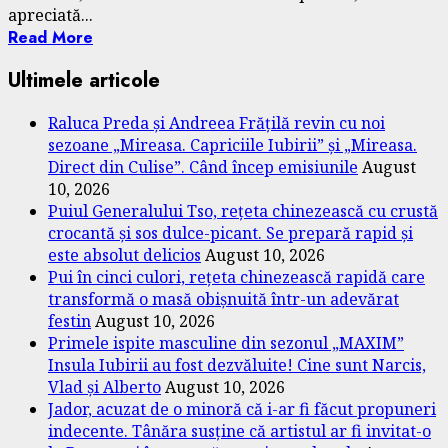
apreciată...
Read More
Ultimele articole
Raluca Preda și Andreea Frățilă revin cu noi
sezoane „Mireasa. Capriciile Iubirii” și „Mireasa.
Direct din Culise”. Când încep emisiunile
August
10, 2026
Puiul Generalului Tso, rețeta chinezească cu crustă
crocantă și sos dulce-picant. Se prepară rapid și
este absolut delicios
August 10, 2026
Pui în cinci culori, rețeta chinezească rapidă care
transformă o masă obișnuită într-un adevărat
festin
August 10, 2026
Primele ispite masculine din sezonul „MAXIM”
Insula Iubirii au fost dezvăluite! Cine sunt Narcis,
Vlad și Alberto
August 10, 2026
Jador, acuzat de o minoră că i-ar fi făcut propuneri
indecente. Tânăra susține că artistul ar fi invitat-o