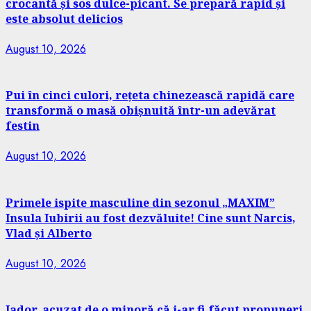
crocantă și sos dulce-picant. Se prepară rapid și
este absolut delicios
August 10, 2026
Pui în cinci culori, rețeta chinezească rapidă care
transformă o masă obișnuită într-un adevărat
festin
August 10, 2026
Primele ispite masculine din sezonul „MAXIM”
Insula Iubirii au fost dezvăluite! Cine sunt Narcis,
Vlad și Alberto
August 10, 2026
Jador, acuzat de o minoră că i-ar fi făcut propuneri