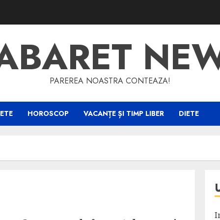
ABARET NE
PAREREA NOASTRA CONTEAZA!
ETE
HOROSCOP
VACANȚE ȘI TIMP LIBER
DIETE
I