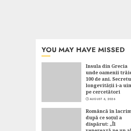
YOU MAY HAVE MISSED
Insula din Grecia
unde oamenii trăi
100 de ani. Secretu
longevității i-a ui
pe cercetători
AUGUST 6, 2026
Româncă în lacrim
după ce soțul a
dispărut: „Îl
venerează pe un a