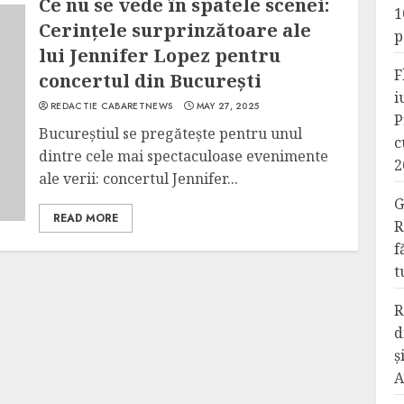
Ce nu se vede în spatele scenei:
1
Cerințele surprinzătoare ale
p
lui Jennifer Lopez pentru
F
concertul din București
i
REDACTIE CABARETNEWS
MAY 27, 2025
P
Bucureștiul se pregătește pentru unul
c
dintre cele mai spectaculoase evenimente
2
ale verii: concertul Jennifer...
G
READ MORE
R
f
t
R
d
ș
A