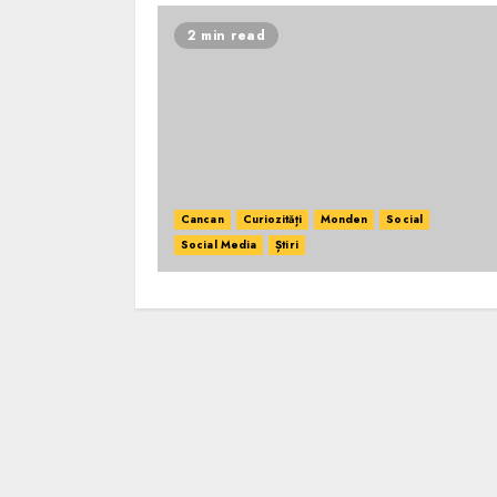
2 min read
Cancan
Curiozități
Monden
Social
Social Media
Știri