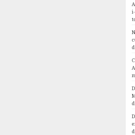
A
i
t
N
c
d
C
A
m
D
M
d
D
e
d