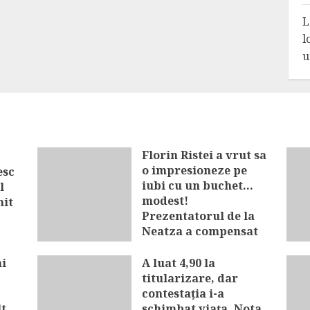
L
l
u
Florin Ristei a vrut sa
o impresioneze pe
esc
iubi cu un buchet…
l
modest!
mit
Prezentatorul de la
Neatza a compensat
cu pupici în mijlocul
străzii
i
A luat 4,90 la
titularizare, dar
AUGUST 6, 2026
contestația i-a
lt
schimbat viața. Nota