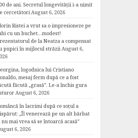
00 de ani. Secretul longevității i-a uimit
e cercetători
August 6, 2026
lorin Ristei a vrut sa o impresioneze pe
ubi cu un buchet…modest!
rezentatorul de la Neatza a compensat
u pupici în mijlocul străzii
August 6,
026
eorgina, logodnica lui Cristiano
onaldo, mesaj ferm după ce a fost
ăcută făcută „grasă”. Le-a închis gura
uturor
August 6, 2026
omâncă în lacrimi după ce soțul a
ispărut: „Îl venerează pe un alt bărbat
i nu mai vrea să se întoarcă acasă”
ugust 6, 2026