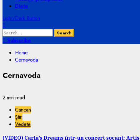
Diete
Light/Dark Button
Search
for:
Subscribe
Home
Cernavoda
Cernavoda
2 min read
Cancan
Știri
Vedete
(VIDEO) Carla’s Dreams într-un concert șocant: Artis