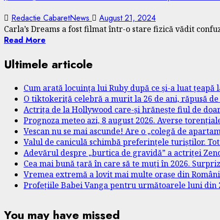
Redactie CabaretNews
August 21, 2024
Carla’s Dreams a fost filmat într-o stare fizică vădit confuz
Read More
Ultimele articole
Cum arată locuința lui Ruby după ce și-a luat țeapă l
O tiktokeriță celebră a murit la 26 de ani, răpusă de
Actrița de la Hollywood care-și hrănește fiul de doa
Prognoza meteo azi, 8 august 2026. Averse torențiale
Vescan nu se mai ascunde! Are o „colegă de apartame
Valul de caniculă schimbă preferințele turiștilor. T
Adevărul despre „burtica de gravidă” a actriței Zend
Cea mai bună țară în care să te muți în 2026. Surpri
Vremea extremă a lovit mai multe orașe din România. 
Profețiile Babei Vanga pentru următoarele luni din 2
You may have missed