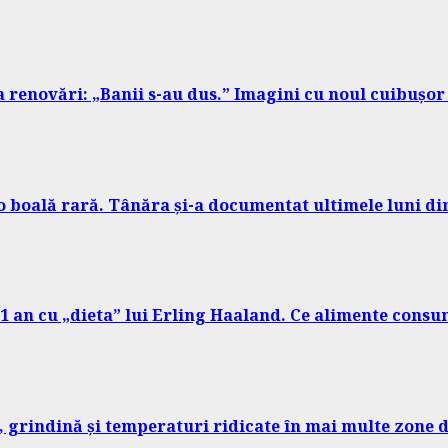
a renovări: „Banii s-au dus.” Imagini cu noul cuibușor 
 o boală rară. Tânăra și-a documentat ultimele luni di
r 1 an cu „dieta” lui Erling Haaland. Ce alimente cons
, grindină și temperaturi ridicate în mai multe zone d