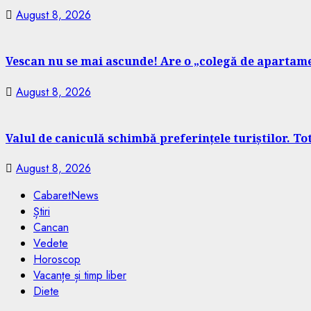
August 8, 2026
Vescan nu se mai ascunde! Are o „colegă de apartame
August 8, 2026
Valul de caniculă schimbă preferințele turiștilor. T
August 8, 2026
CabaretNews
Știri
Cancan
Vedete
Horoscop
Vacanțe și timp liber
Diete