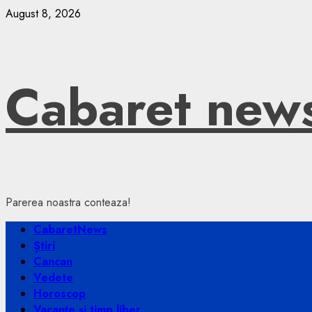
Skip
August 8, 2026
to
content
Cabaret new
Parerea noastra conteaza!
Primary
CabaretNews
Menu
Știri
Cancan
Vedete
Horoscop
Vacanțe și timp liber