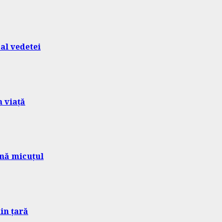
al vedetei
n viață
umă micuțul
in țară