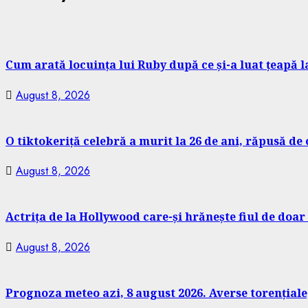
Cum arată locuința lui Ruby după ce și-a luat țeapă l
August 8, 2026
O tiktokeriță celebră a murit la 26 de ani, răpusă de
August 8, 2026
Actrița de la Hollywood care-și hrănește fiul de doa
August 8, 2026
Prognoza meteo azi, 8 august 2026. Averse torențiale