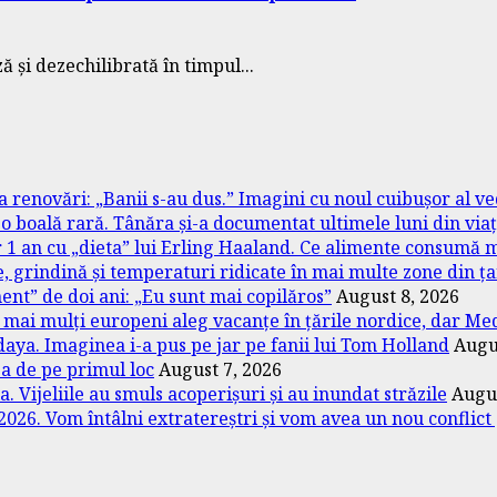
ă și dezechilibrată în timpul...
a renovări: „Banii s-au dus.” Imagini cu noul cuibușor al ve
 o boală rară. Tânăra și-a documentat ultimele luni din via
r 1 an cu „dieta” lui Erling Haaland. Ce alimente consumă 
, grindină și temperaturi ridicate în mai multe zone din ț
nt” de doi ani: „Eu sunt mai copilăros”
August 8, 2026
ot mai mulți europeni aleg vacanțe în țările nordice, dar M
aya. Imaginea i-a pus pe jar pe fanii lui Tom Holland
Augu
za de pe primul loc
August 7, 2026
Vijeliile au smuls acoperișuri și au inundat străzile
Augus
026. Vom întâlni extratereștri și vom avea un nou conflict