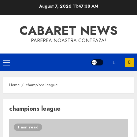
Skip
August 7, 2026
11:47:38 AM
to
content
CABARET NEWS
PAREREA NOASTRA CONTEAZA!
Primary
Menu
Home
champions league
champions league
1 min read