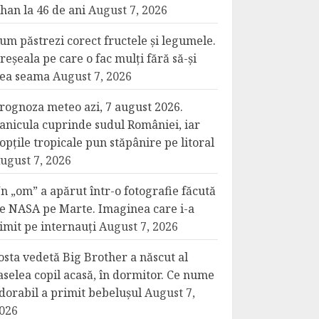
han la 46 de ani
August 7, 2026
um păstrezi corect fructele și legumele.
reșeala pe care o fac mulți fără să-și
ea seama
August 7, 2026
rognoza meteo azi, 7 august 2026.
anicula cuprinde sudul României, iar
opțile tropicale pun stăpânire pe litoral
ugust 7, 2026
n „om” a apărut într-o fotografie făcută
e NASA pe Marte. Imaginea care i-a
imit pe internauți
August 7, 2026
osta vedetă Big Brother a născut al
aselea copil acasă, în dormitor. Ce nume
dorabil a primit bebelușul
August 7,
026