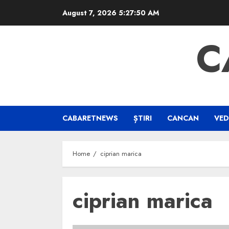
Skip
August 7, 2026
5:27:51 AM
to
content
C
CABARETNEWS
ȘTIRI
CANCAN
VED
Home
ciprian marica
ciprian marica