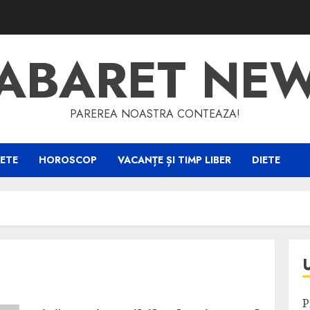
ABARET NE
PAREREA NOASTRA CONTEAZA!
ETE
HOROSCOP
VACANȚE ȘI TIMP LIBER
DIETE
P