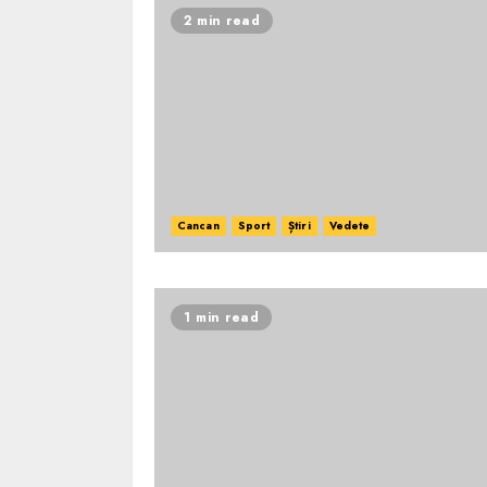
2 min read
Cancan
Sport
Știri
Vedete
1 min read