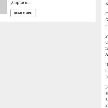
„Cuptorul...
K
READ MORE
C
G
d
P
C
n
A
U
d
u
F
ș
a
2