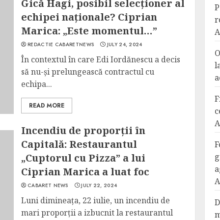
Gică Hagi, posibil selecționer al
P
echipei naționale? Ciprian
r
Marica: „Este momentul…”
A
REDACTIE CABARETNEWS
JULY 24, 2024
O
În contextul în care Edi Iordănescu a decis
l
să nu-și prelungească contractul cu
a
echipa...
F
READ MORE
c
A
Incendiu de proporții în
Capitală: Restaurantul
F
„Cuptorul cu Pizza” a lui
g
a
Ciprian Marica a luat foc
A
CABARET NEWS
JULY 22, 2024
Luni dimineața, 22 iulie, un incendiu de
D
mari proporții a izbucnit la restaurantul
m