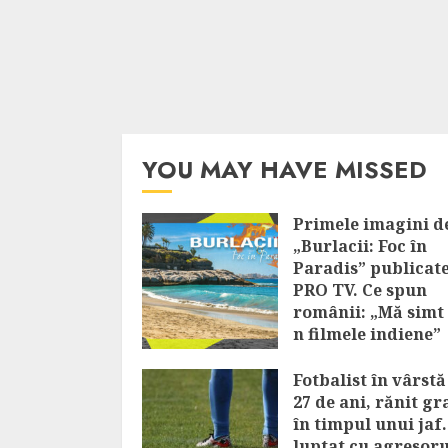
YOU MAY HAVE MISSED
Primele imagini de
„Burlacii: Foc în
Paradis” publicat
PRO TV. Ce spun
românii: „Mă simt 
n filmele indiene”
AUGUST 7, 2026
Fotbalist în vârstă
27 de ani, rănit gr
în timpul unui jaf.
luptat cu agresoru