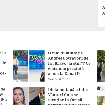
A
A
C
 la
O mai ții minte pe
Andreea Străvoiu de
e de
la „Bravo, ai stil!”? Ce
emisiune prezintă
ca-
acum la Kanal D
AUGUST 7, 2026
 de
Dieta indiană a Iulie
av
Vântur! Cum se
 S-a
menține în formă
l,