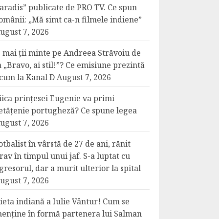
aradis” publicate de PRO TV. Ce spun
omânii: „Mă simt ca-n filmele indiene”
ugust 7, 2026
 mai ții minte pe Andreea Străvoiu de
a „Bravo, ai stil!”? Ce emisiune prezintă
cum la Kanal D
August 7, 2026
iica prințesei Eugenie va primi
etățenie portugheză? Ce spune legea
ugust 7, 2026
otbalist în vârstă de 27 de ani, rănit
rav în timpul unui jaf. S-a luptat cu
gresorul, dar a murit ulterior la spital
ugust 7, 2026
ieta indiană a Iulie Vântur! Cum se
enține în formă partenera lui Salman