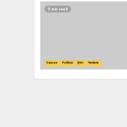
2 min read
Cancan
Politică
Știri
Vedete