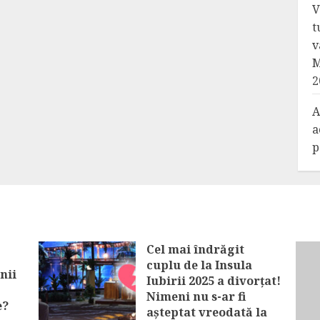
V
t
v
M
2
A
a
p
Cel mai îndrăgit
cuplu de la Insula
nii
Iubirii 2025 a divorțat!
Nimeni nu s-ar fi
e?
așteptat vreodată la