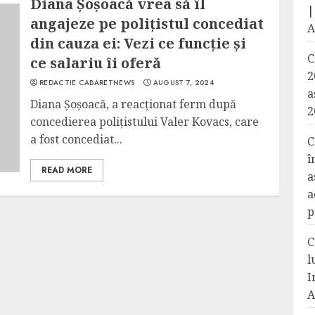
Diana Șoșoacă vrea să îl
|
angajeze pe polițistul concediat
A
din cauza ei: Vezi ce funcție și
C
ce salariu îi oferă
2
REDACTIE CABARETNEWS
AUGUST 7, 2024
a
Diana Șoșoacă, a reacționat ferm după
2
concedierea polițistului Valer Kovacs, care
a fost concediat...
C
î
READ MORE
a
a
p
C
l
I
A