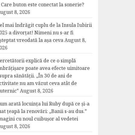
 Care buton este conectat la sonerie?
ugust 8, 2026
el mai îndrăgit cuplu de la Insula Iubirii
025 a divorțat! Nimeni nu s-ar fi
șteptat vreodată la așa ceva
August 8,
026
ercetătorii explică de ce o simplă
mbrățișare poate avea efecte uimitoare
supra sănătății. „În 30 de ani de
ctivitate nu am văzut ceva atât de
uternic”
August 8, 2026
um arată locuința lui Ruby după ce și-a
uat țeapă la renovări: „Banii s-au dus.”
magini cu noul cuibușor al vedetei
ugust 8, 2026