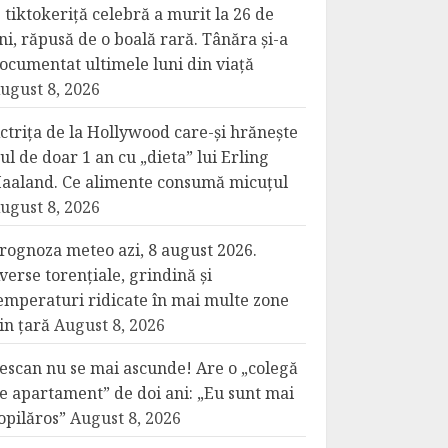
 tiktokeriță celebră a murit la 26 de
ni, răpusă de o boală rară. Tânăra și-a
ocumentat ultimele luni din viață
ugust 8, 2026
ctrița de la Hollywood care-și hrănește
iul de doar 1 an cu „dieta” lui Erling
aaland. Ce alimente consumă micuțul
ugust 8, 2026
rognoza meteo azi, 8 august 2026.
verse torențiale, grindină și
emperaturi ridicate în mai multe zone
in țară
August 8, 2026
escan nu se mai ascunde! Are o „colegă
e apartament” de doi ani: „Eu sunt mai
opilăros”
August 8, 2026