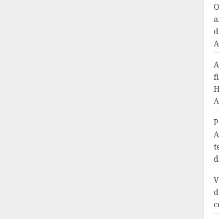
O
a
d
A
A
f
H
A
P
A
t
d
V
d
c