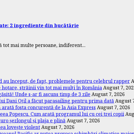
ate: 2 ingrediente din bucătărie
 tot mai multe persoane, indiferent...
nd au început, de fapt, problemele pentru celebrul rapper
A
hotare, străinii vin tot mai mulți în România
August 7, 20
ăsită! Unde s-ar fi ascuns timp de 3 zile
August 7, 2026
 lui Dani Oțil a făcut parasailing pentru prima dată
August 
 arată fosta concurentă de la Asia Express
August 7, 2026
eea Popescu. Cum arată programul lui cu cei trei copii
Aug
uro șezlongul și plaja e plină
August 7, 2026
ea lovește violent
August 7, 2026
ceanul Pacific ar putea provoca schimbări climatice majo