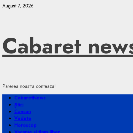
Skip
August 7, 2026
to
content
Cabaret new
Parerea noastra conteaza!
Primary
CabaretNews
Menu
Știri
Cancan
Vedete
Horoscop
Vacanțe și timp liber