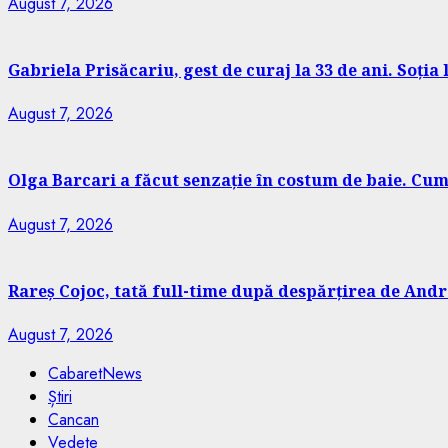
August 7, 2026
Gabriela Prisăcariu, gest de curaj la 33 de ani. Soția
August 7, 2026
Olga Barcari a făcut senzație în costum de baie. Cum
August 7, 2026
Rareș Cojoc, tată full-time după despărțirea de Andr
August 7, 2026
CabaretNews
Știri
Cancan
Vedete