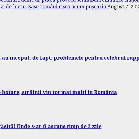
zi de lucru. Șase români riscă acum pușcăria
August 7, 20
d au început, de fapt, problemele pentru celebrul rap
hotare, străinii vin tot mai mulți în România
ăsită! Unde s-ar fi ascuns timp de 3 zile