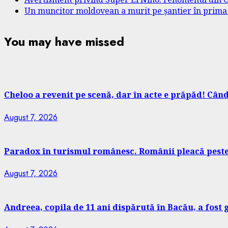
Un muncitor moldovean a murit pe șantier în prima 
You may have missed
Cheloo a revenit pe scenă, dar în acte e prăpăd! Cân
August 7, 2026
Paradox în turismul românesc. Românii pleacă peste 
August 7, 2026
Andreea, copila de 11 ani dispărută în Bacău, a fost g