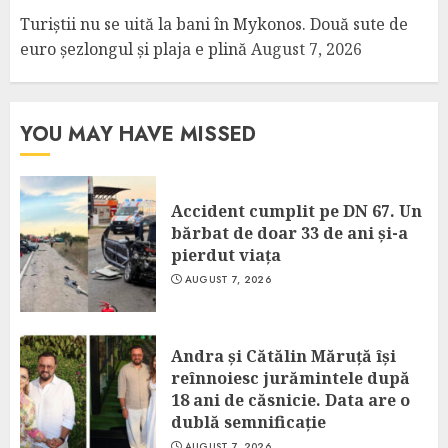
Turiștii nu se uită la bani în Mykonos. Două sute de
euro șezlongul și plaja e plină
August 7, 2026
YOU MAY HAVE MISSED
Accident cumplit pe DN 67. Un
bărbat de doar 33 de ani și-a
pierdut viața
AUGUST 7, 2026
Andra și Cătălin Măruță își
reînnoiesc jurămintele după
18 ani de căsnicie. Data are o
dublă semnificație
AUGUST 7, 2026