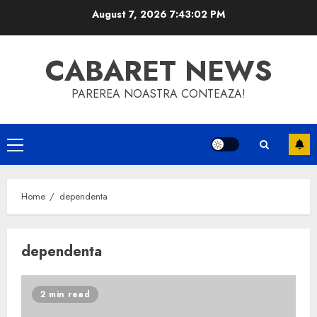
Skip
August 7, 2026
7:43:02 PM
to
content
CABARET NEWS
PAREREA NOASTRA CONTEAZA!
Primary
Menu
Home
dependenta
dependenta
2 min read