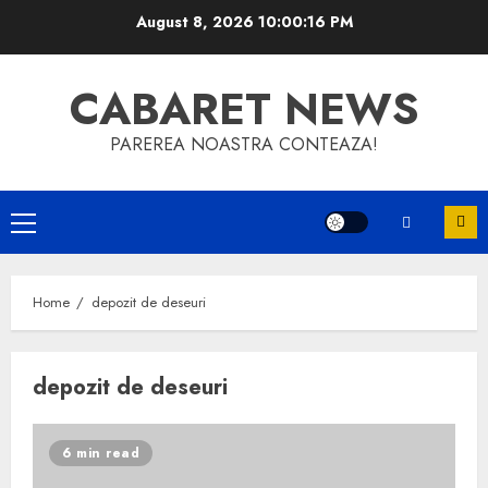
Skip
August 8, 2026
10:00:17 PM
to
content
CABARET NEWS
PAREREA NOASTRA CONTEAZA!
Primary
Menu
Home
depozit de deseuri
depozit de deseuri
6 min read