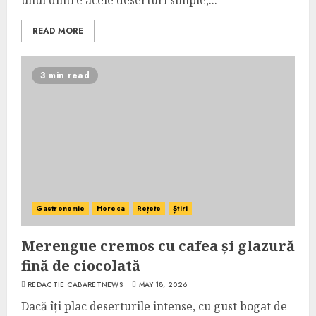
unul dintre acele deserturi simple,...
READ MORE
3 min read
Gastronomie
Horeca
Rețete
Știri
Merengue cremos cu cafea și glazură
fină de ciocolată
REDACTIE CABARETNEWS
MAY 18, 2026
Dacă îți plac deserturile intense, cu gust bogat de