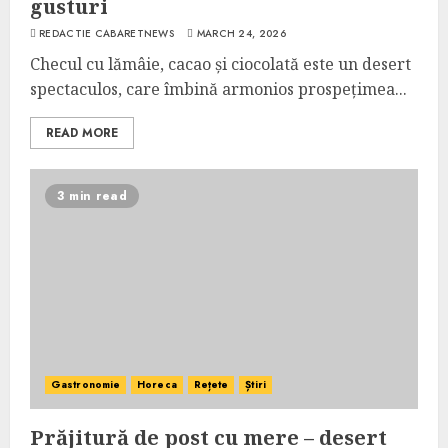
gusturi
REDACTIE CABARETNEWS
MARCH 24, 2026
Checul cu lămâie, cacao și ciocolată este un desert
spectaculos, care îmbină armonios prospețimea...
READ MORE
3 min read
Gastronomie
Horeca
Rețete
Știri
Prăjitură de post cu mere – desert