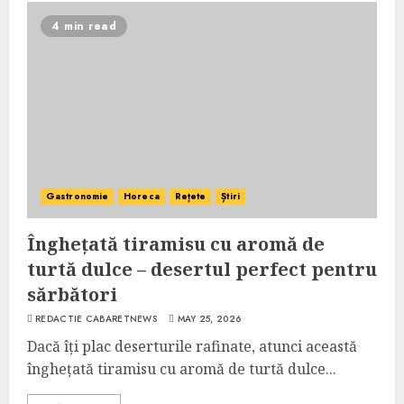
4 min read
Gastronomie
Horeca
Rețete
Știri
Înghețată tiramisu cu aromă de
turtă dulce – desertul perfect pentru
sărbători
REDACTIE CABARETNEWS
MAY 25, 2026
Dacă îți plac deserturile rafinate, atunci această
înghețată tiramisu cu aromă de turtă dulce...