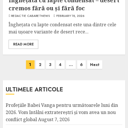
Înghețată cu lapte condensat – desert
cremos fără ou și fără foc
REDACTIE CABARETNEWS
FEBRUARY 18, 2026
Înghețata cu lapte condensat este una dintre cele
mai ușoare variante de desert rece...
READ MORE
Posts
1
2
3
4
…
6
Next
pagination
ULTIMELE ARTICOLE
Profețiile Babei Vanga pentru următoarele luni din
2026. Vom întâlni extratereștri și vom avea un nou
conflict global
August 7, 2026