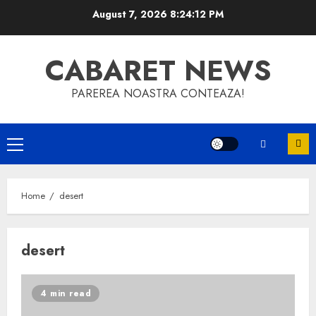
Skip
August 7, 2026
8:24:12 PM
to
content
CABARET NEWS
PAREREA NOASTRA CONTEAZA!
Primary
Menu
Home
desert
desert
4 min read