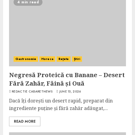
4 min read
Gastronomie
Horeca
Rețete
Știri
Negresă Proteică cu Banane – Desert
Fără Zahăr, Făină și Ouă
REDACTIE CABARETNEWS
JUNE 15, 2026
Dacă îți dorești un desert rapid, preparat din
ingrediente puține și fără zahăr adăugat,...
READ MORE