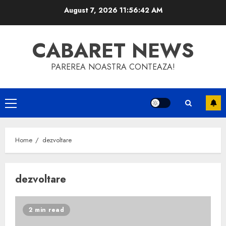
Skip
August 7, 2026
11:56:43 AM
to
content
CABARET NEWS
PAREREA NOASTRA CONTEAZA!
Primary
Menu
Home
dezvoltare
dezvoltare
2 min read