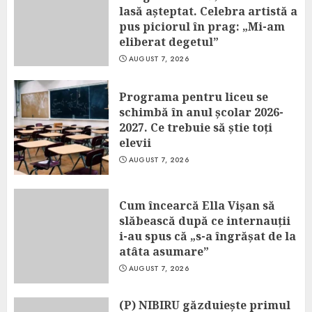
lasă așteptat. Celebra artistă a
pus piciorul în prag: „Mi-am
eliberat degetul”
AUGUST 7, 2026
Programa pentru liceu se
schimbă în anul școlar 2026-
2027. Ce trebuie să știe toți
elevii
AUGUST 7, 2026
Cum încearcă Ella Vișan să
slăbească după ce internauții
i-au spus că „s-a îngrășat de la
atâta asumare”
AUGUST 7, 2026
(P) NIBIRU găzduiește primul