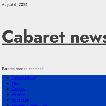
Skip
August 6, 2026
to
content
Cabaret new
Parerea noastra conteaza!
Primary
CabaretNews
Menu
Știri
Cancan
Vedete
Horoscop
Vacanțe și timp liber