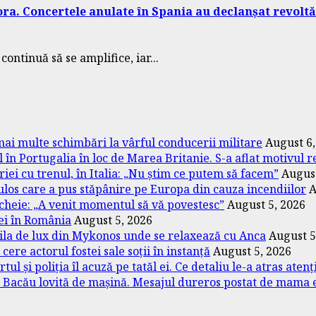
ora. Concertele anulate în Spania au declanșat revoltă
ontinuă să se amplifice, iar...
ai multe schimbări la vârful conducerii militare
August 6,
l în Portugalia în loc de Marea Britanie. S-a aflat motivul r
ei cu trenul, în Italia: „Nu știm ce putem să facem”
August
los care a pus stăpânire pe Europa din cauza incendiilor
A
 cheie: „A venit momentul să vă povestesc”
August 5, 2026
lei în România
August 5, 2026
 vila de lux din Mykonos unde se relaxează cu Anca
August 5
cere actorul fostei sale soții în instanță
August 5, 2026
tul și poliția îl acuză pe tatăl ei. Ce detaliu le-a atras aten
n Bacău lovită de mașină. Mesajul dureros postat de mama 