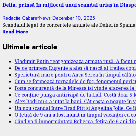
Delia, prinsă în mijlocul unui scandal uriaș în Diasp
Redactie CabaretNews
December 10, 2025
Scandalul legat de concertele anulate ale Deliei în Spania c
Read More
Ultimele articole
Vladimir Putin reorganizează armata rusă. A făcut m
De ce prințesa Eugenie a ales să nască al treilea copi
Sperietură mare pentru Anca Serea în timpul călători
Cum se formează tornadele de foc, fenomenul pericu
Fosta concurentă de la Mireasa își vinde afacerea la
Ce conține punga antirisipă de la Lidl. Costă doar 5 
Alex Bodi nu s-a uitat la bani! Cât costă o noapte în
Un nou scandal între Brad Pitt și Angelina Jolie. Ce îi 
O fetiță de 9 ani a fost murit în timpul vacanței cu cor
Când va fi înmormântată Rebecca, fetița de 6 ani di