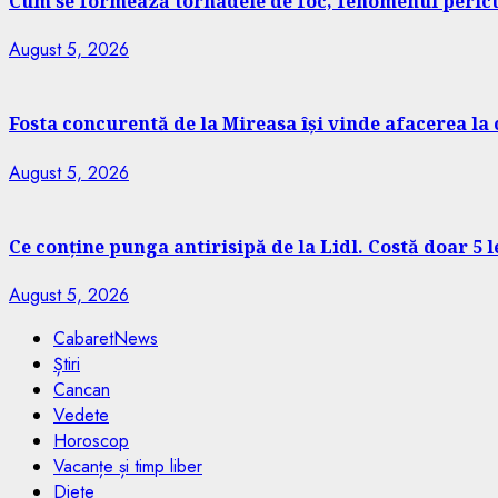
Cum se formează tornadele de foc, fenomenul pericu
August 5, 2026
Fosta concurentă de la Mireasa își vinde afacerea la
August 5, 2026
Ce conține punga antirisipă de la Lidl. Costă doar 5 
August 5, 2026
CabaretNews
Știri
Cancan
Vedete
Horoscop
Vacanțe și timp liber
Diete