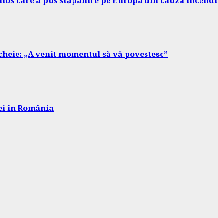
los care a pus stăpânire pe Europa din cauza incendi
 cheie: „A venit momentul să vă povestesc”
lei în România