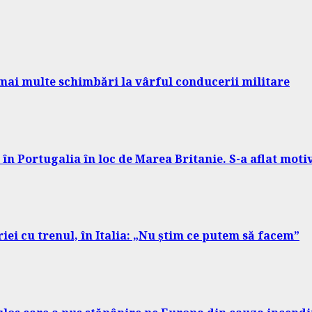
mai multe schimbări la vârful conducerii militare
l în Portugalia în loc de Marea Britanie. S-a aflat moti
ei cu trenul, în Italia: „Nu știm ce putem să facem”