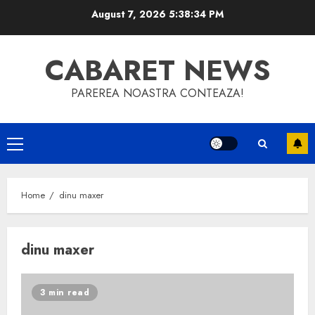
Skip
August 7, 2026
5:38:34 PM
to
content
CABARET NEWS
PAREREA NOASTRA CONTEAZA!
Primary
Menu
Home
dinu maxer
dinu maxer
3 min read