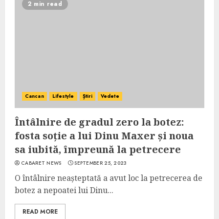
2 min read
Cancan
Lifestyle
Știri
Vedete
Întâlnire de gradul zero la botez:
fosta soție a lui Dinu Maxer și noua
sa iubită, împreună la petrecere
CABARET NEWS
SEPTEMBER 25, 2023
O întâlnire neașteptată a avut loc la petrecerea de
botez a nepoatei lui Dinu...
READ MORE