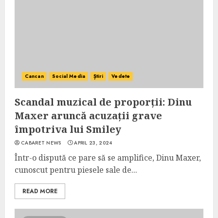
Cancan
Social Media
Știri
Vedete
Scandal muzical de proporții: Dinu
Maxer aruncă acuzații grave
împotriva lui Smiley
CABARET NEWS
APRIL 23, 2024
Într-o dispută ce pare să se amplifice, Dinu Maxer,
cunoscut pentru piesele sale de...
READ MORE