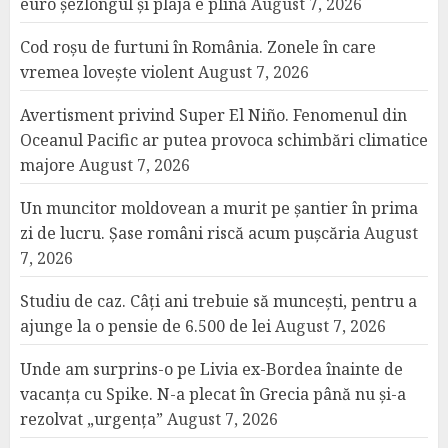
euro șezlongul și plaja e plină
August 7, 2026
Cod roșu de furtuni în România. Zonele în care
vremea lovește violent
August 7, 2026
Avertisment privind Super El Niño. Fenomenul din
Oceanul Pacific ar putea provoca schimbări climatice
majore
August 7, 2026
Un muncitor moldovean a murit pe șantier în prima
zi de lucru. Șase români riscă acum pușcăria
August
7, 2026
Studiu de caz. Câți ani trebuie să muncești, pentru a
ajunge la o pensie de 6.500 de lei
August 7, 2026
Unde am surprins-o pe Livia ex-Bordea înainte de
vacanța cu Spike. N-a plecat în Grecia până nu și-a
rezolvat „urgența”
August 7, 2026