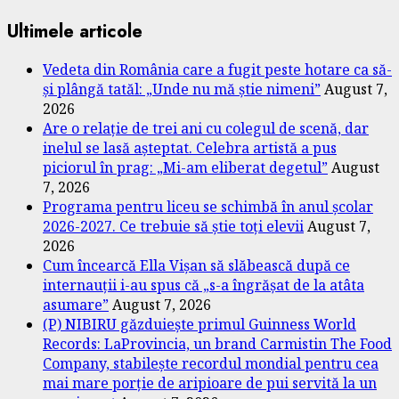
Ultimele articole
Vedeta din România care a fugit peste hotare ca să-
și plângă tatăl: „Unde nu mă știe nimeni”
August 7,
2026
Are o relație de trei ani cu colegul de scenă, dar
inelul se lasă așteptat. Celebra artistă a pus
piciorul în prag: „Mi-am eliberat degetul”
August
7, 2026
Programa pentru liceu se schimbă în anul școlar
2026-2027. Ce trebuie să știe toți elevii
August 7,
2026
Cum încearcă Ella Vișan să slăbească după ce
internauții i-au spus că „s-a îngrășat de la atâta
asumare”
August 7, 2026
(P) NIBIRU găzduiește primul Guinness World
Records: LaProvincia, un brand Carmistin The Food
Company, stabilește recordul mondial pentru cea
mai mare porție de aripioare de pui servită la un