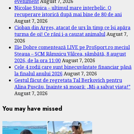
eveniment
August 7, 2026
Nicolae Stoica – ultimul mare interbelic. O
recuperare istorică după mai bine de 80 de ani
August 7, 2026
Cioban din Argeș, atacat de urs în timp ce își apăra
turma de oi! Ce răni i-a cauzat animalul
August 7,
2026
Ilie Dobre comentează LIVE pe ProSport.ro meciul
Steaua – SCM Râmnicu Vâlcea, sâmbătă, 8 august
2026, de la ora 11:00
August 7, 2026
Cele 4 zodii care sunt binecuvântate financiar până
la finalul anului 2026
August 7, 2026
Gestul făcut de regretata Tal Berkovich pentru
Alina Pușcău, înainte să moară: „Mi-a salvat viața!”
August 7, 2026
You may have missed