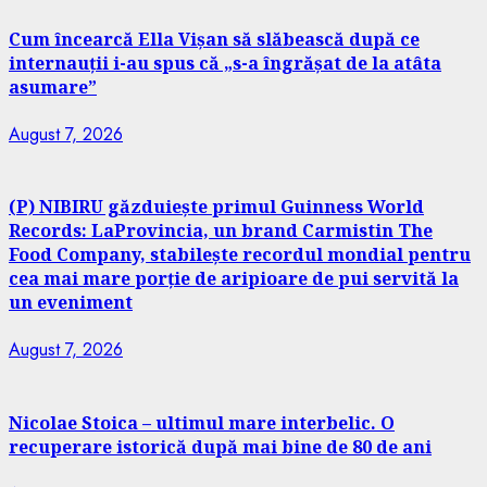
Cum încearcă Ella Vișan să slăbească după ce
internauții i-au spus că „s-a îngrășat de la atâta
asumare”
August 7, 2026
(P) NIBIRU găzduiește primul Guinness World
Records: LaProvincia, un brand Carmistin The
Food Company, stabilește recordul mondial pentru
cea mai mare porție de aripioare de pui servită la
un eveniment
August 7, 2026
Nicolae Stoica – ultimul mare interbelic. O
recuperare istorică după mai bine de 80 de ani