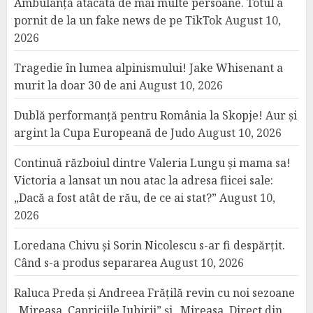
Ambulanță atacată de mai multe persoane. Totul a
pornit de la un fake news de pe TikTok
August 10,
2026
Tragedie în lumea alpinismului! Jake Whisenant a
murit la doar 30 de ani
August 10, 2026
Dublă performanță pentru România la Skopje! Aur și
argint la Cupa Europeană de Judo
August 10, 2026
Continuă războiul dintre Valeria Lungu și mama sa!
Victoria a lansat un nou atac la adresa fiicei sale:
„Dacă a fost atât de rău, de ce ai stat?”
August 10,
2026
Loredana Chivu și Sorin Nicolescu s-ar fi despărțit.
Când s-a produs separarea
August 10, 2026
Raluca Preda și Andreea Frățilă revin cu noi sezoane
„Mireasa. Capriciile Iubirii” și „Mireasa. Direct din