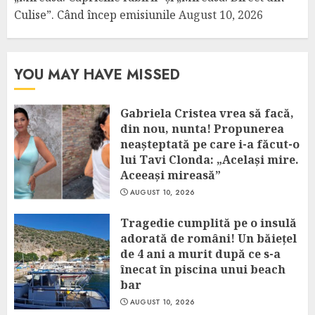
Culise”. Când încep emisiunile
August 10, 2026
YOU MAY HAVE MISSED
Gabriela Cristea vrea să facă,
din nou, nunta! Propunerea
neașteptată pe care i-a făcut-o
lui Tavi Clonda: „Același mire.
Aceeași mireasă”
AUGUST 10, 2026
Tragedie cumplită pe o insulă
adorată de români! Un băiețel
de 4 ani a murit după ce s-a
înecat în piscina unui beach
bar
AUGUST 10, 2026