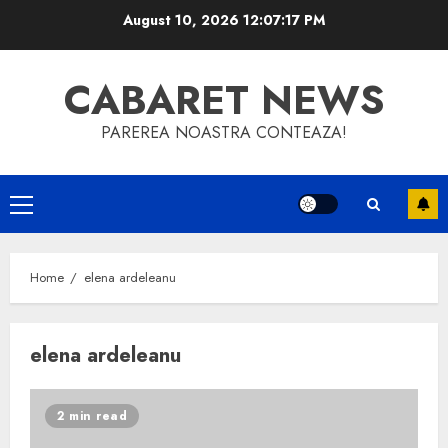
Skip
August 10, 2026
12:07:17 PM
to
content
CABARET NEWS
PAREREA NOASTRA CONTEAZA!
Primary
Menu
Home
elena ardeleanu
elena ardeleanu
2 min read