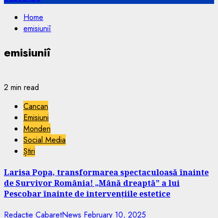
Home
emisiuniî
emisiuniî
2 min read
Cancan
Emisiuni
Monden
Social Media
Știri
Larisa Popa, transformarea spectaculoasă înainte
de Survivor România! „Mână dreaptă” a lui
Pescobar înainte de intervențiile estetice
Redactie CabaretNews
February 10, 2025