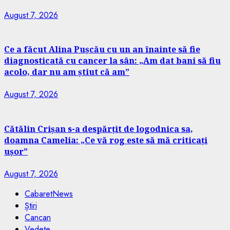
August 7, 2026
Ce a făcut Alina Pușcău cu un an înainte să fie
diagnosticată cu cancer la sân: „Am dat bani să fiu
acolo, dar nu am știut că am”
August 7, 2026
Cătălin Crișan s-a despărțit de logodnica sa,
doamna Camelia: „Ce vă rog este să mă criticați
ușor”
August 7, 2026
CabaretNews
Știri
Cancan
Vedete