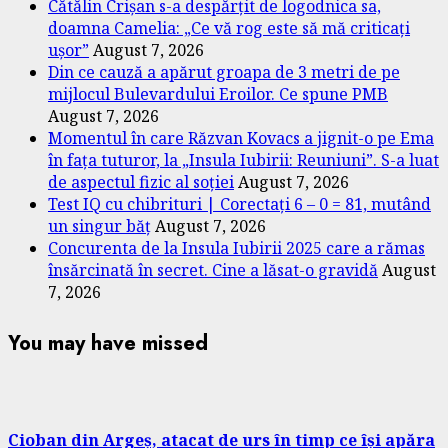
Cătălin Crișan s-a despărțit de logodnica sa,
doamna Camelia: „Ce vă rog este să mă criticați
ușor”
August 7, 2026
Din ce cauză a apărut groapa de 3 metri de pe
mijlocul Bulevardului Eroilor. Ce spune PMB
August 7, 2026
Momentul în care Răzvan Kovacs a jignit-o pe Ema
în fața tuturor, la „Insula Iubirii: Reuniuni”. S-a luat
de aspectul fizic al soției
August 7, 2026
Test IQ cu chibrituri | Corectați 6 – 0 = 81, mutând
un singur băț
August 7, 2026
Concurenta de la Insula Iubirii 2025 care a rămas
însărcinată în secret. Cine a lăsat-o gravidă
August
7, 2026
You may have missed
Cioban din Argeș, atacat de urs în timp ce își apăra