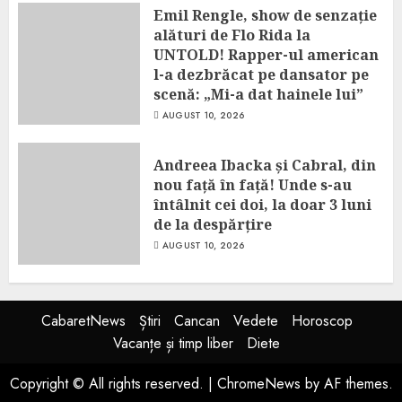
Emil Rengle, show de senzație
alături de Flo Rida la
UNTOLD! Rapper-ul american
l-a dezbrăcat pe dansator pe
scenă: „Mi-a dat hainele lui”
AUGUST 10, 2026
Andreea Ibacka și Cabral, din
nou față în față! Unde s-au
întâlnit cei doi, la doar 3 luni
de la despărțire
AUGUST 10, 2026
CabaretNews
Știri
Cancan
Vedete
Horoscop
Vacanțe și timp liber
Diete
Copyright © All rights reserved.
|
ChromeNews
by AF themes.