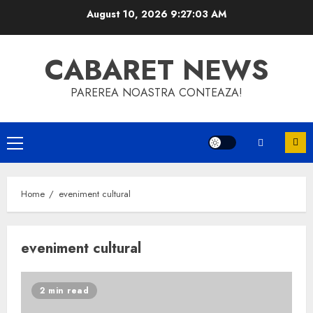
Skip
August 10, 2026
9:27:03 AM
to
content
CABARET NEWS
PAREREA NOASTRA CONTEAZA!
Primary
Menu
Home
eveniment cultural
eveniment cultural
2 min read