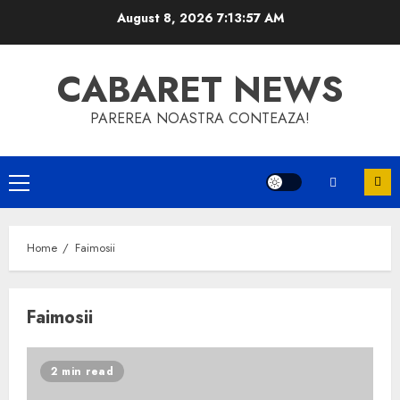
Skip
August 8, 2026
7:13:57 AM
to
content
CABARET NEWS
PAREREA NOASTRA CONTEAZA!
Primary
Menu
Home
Faimosii
Faimosii
2 min read