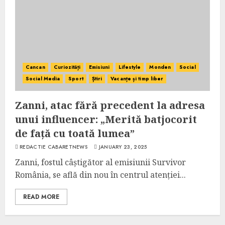
Cancan
Curiozități
Emisiuni
Lifestyle
Monden
Social
Social Media
Sport
Știri
Vacanțe și timp liber
Zanni, atac fără precedent la adresa
unui influencer: „Merită batjocorit
de față cu toată lumea”
REDACTIE CABARETNEWS
JANUARY 23, 2025
Zanni, fostul câștigător al emisiunii Survivor
România, se află din nou în centrul atenției...
READ MORE