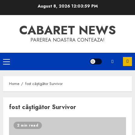
Skip
August 8, 2026
12:03:59 PM
to
content
CABARET NEWS
PAREREA NOASTRA CONTEAZA!
Primary
Menu
Home
fost câștigător Survivor
fost câștigător Survivor
2 min read